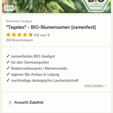
1
/
4
Gemüsesamen Set
Gelbe Tomaten
Aussaat und Anzucht im Dezember
Beetliebe Saatgut
Gurken
Gewächshaustomaten
Aussaat und Anzucht im Juli
"Tagetes" - BIO-Blumensamen [samenfest]
Jalapeno
Grüne Tomaten
Aussaat und Anzucht im Juni
4.6 von 5
(68 Bewertungen)
Knollenfenchel
Italienische Tomaten
Aussaat und Anzucht im Mai
samenfestes BIO-Saatgut
Kohl
Ochsenherztomaten
für den Gemüsegarten
Bodenverbesserer / Bienenweide
Kohlrabi
Orangene Tomaten
eigener Bio Anbau in Leipzig
nachhaltige ökologische Landwirtschaft
Kräutersamen
Pfirsichtomaten
mehr Details
Küchenkräuter
Robuste Tomatensorten
Anzucht Zubehör
Kürbis
Romatomaten