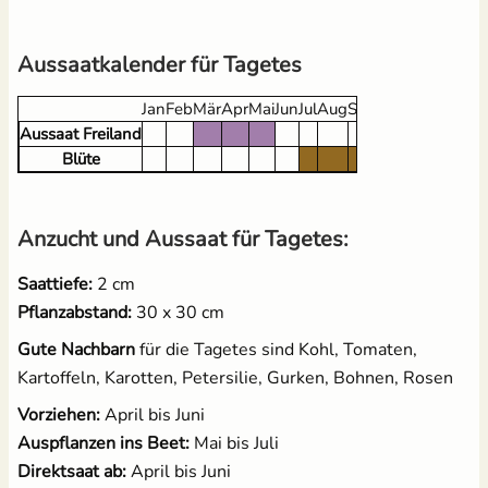
Brennnesseljauche - Bio
Pflanzenschilder zum
Aussaatkalender für Tagetes
Flüssigdünger 250 ml
Beschriften - Buche
Jan
Feb
Mär
Apr
Mai
Jun
Jul
Aug
Sep
Okt
Nov
Dez
1,99 €
3,60 €
UVP
2,49 €
Aussaat Freiland
Blüte
Anzucht und Aussaat für Tagetes:
Saattiefe:
2 cm
Pflanzabstand:
30 x 30 cm
18 Anzuchttöpfe aus
Kokos Quellerde zur
Gute Nachbarn
für die Tagetes sind Kohl, Tomaten,
Zellulosefasern
Anzucht (1 Liter)
Kartoffeln, Karotten, Petersilie, Gurken, Bohnen, Rosen
(kompostierbar)
2,49 €
UVP
3,10 €
2,95 €
Vorziehen:
April bis Juni
Auspflanzen ins Beet:
Mai bis Juli
Direktsaat ab:
April bis Juni