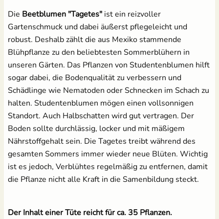
Die
Beetblumen "Tagetes"
ist ein reizvoller
Grow-Set groß -
Anzuchtschalen Set
Salat
Gartenschmuck und dabei äußerst pflegeleicht und
Profigärtner
[Kunststoff] &
robust. Deshalb zählt die aus Mexiko stammende
Pikierstab aus Holz
21,95 €
Spinat
Blühpflanze zu den beliebtesten Sommerblühern in
13,99 €
unseren Gärten. Das Pflanzen von Studentenblumen hilft
Tomaten
sogar dabei, die Bodenqualität zu verbessern und
Schädlinge wie Nematoden oder Schnecken im Schach zu
Zucchini
Tomatenschere zum
Erdtopfpresse für
halten. Studentenblumen mögen einen vollsonnigen
Ausgeizen, Beschneiden
Hobbygärtner & Profis
Standort. Auch Halbschatten wird gut vertragen. Der
& Ernten
7,69 €
Zuckermais
UVP
8,29 €
Boden sollte durchlässig, locker und mit mäßigem
10,49 €
Nährstoffgehalt sein. Die Tagetes treibt während des
UVP
14,95 €
Zuckerschoten
gesamten Sommers immer wieder neue Blüten. Wichtig
Anzuchtschalen Set &
ist es jedoch, Verblühtes regelmäßig zu entfernen, damit
Erdtopfpresse
[Kunststoff]
die Pflanze nicht alle Kraft in die Samenbildung steckt.
17,99 €
Der Inhalt einer Tüte reicht für ca. 35 Pflanzen.