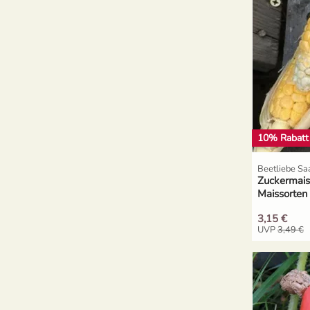
10% Rabatt
Beetliebe Sa
Zuckermais
Maissorten
3,15 €
UVP
3,49 €