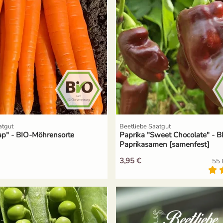
atgut
Beetliebe Saatgut
p" - BIO-Möhrensorte
Paprika "Sweet Chocolate" - B
Paprikasamen [samenfest]
3,95 €
55 