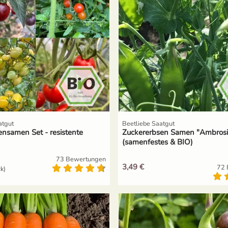
atgut
Beetliebe Saatgut
nsamen Set - resistente
Zuckererbsen Samen "Ambrosi
(samenfestes & BIO)
73 Bewertungen
3,49 €
72 
ck)