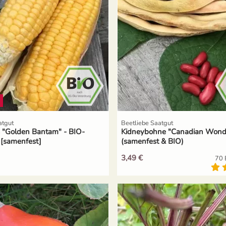
atgut
Beetliebe Saatgut
 "Golden Bantam" - BIO-
Kidneybohne "Canadian Wond
 [samenfest]
(samenfest & BIO)
3,49 €
70 