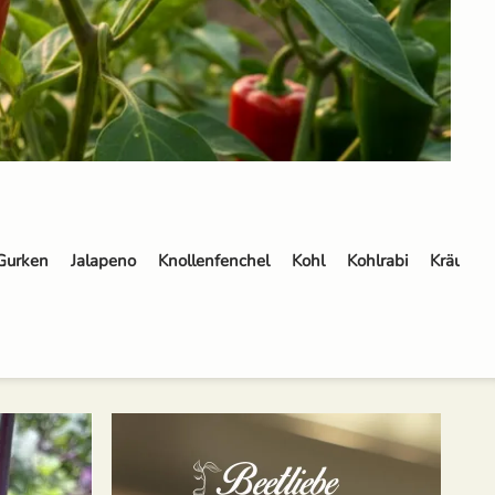
Gurken
Jalapeno
Knollenfenchel
Kohl
Kohlrabi
Kräuter