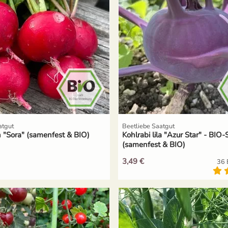
atgut
Beetliebe Saatgut
 "Sora" (samenfest & BIO)
Kohlrabi lila "Azur Star" - BI
(samenfest & BIO)
3,49 €
36 