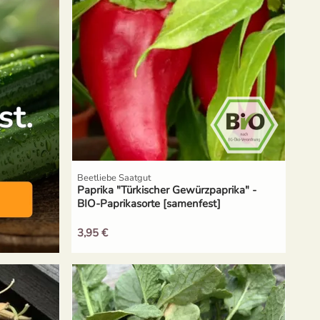
Beetliebe Saatgut
Paprika "Türkischer Gewürzpaprika" -
BIO-Paprikasorte [samenfest]
3,95 €