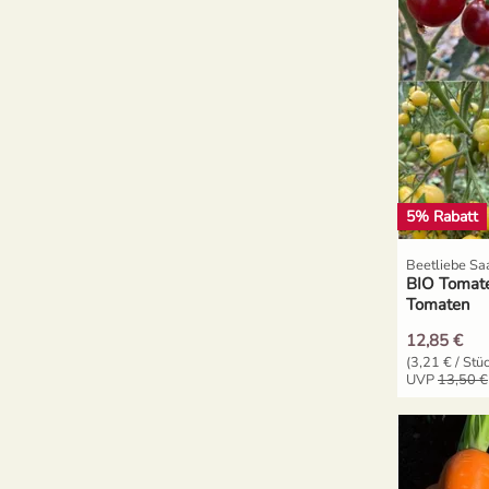
Salat
Spinat
Tomaten
5% Rabatt
Zucchini
Beetliebe Sa
Zuckermais
BIO Tomate
Tomaten
Zuckerschoten
12,85 €
(3,21 € / Stü
UVP
13,50 €