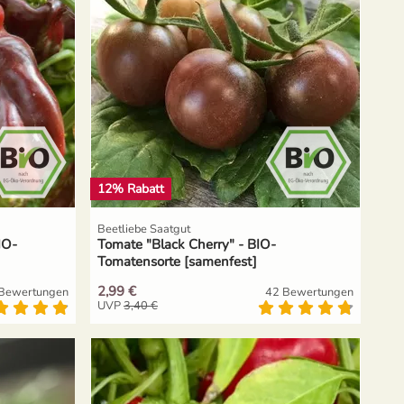
12% Rabatt
Beetliebe Saatgut
IO-
Tomate "Black Cherry" - BIO-
Tomatensorte [samenfest]
2,99 €
Bewertungen
42 Bewertungen
UVP
3,40 €