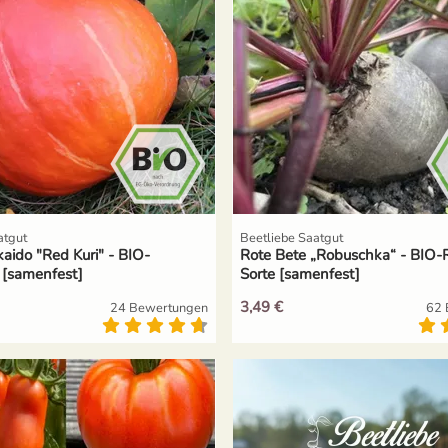
atgut
Beetliebe Saatgut
aido "Red Kuri" - BIO-
Rote Bete „Robuschka“ - BIO-
e [samenfest]
Sorte [samenfest]
3,49 €
24 Bewertungen
62 