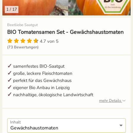
1
/
17
Gemüsesamen Set
Aussaat und Anzucht im Dezember
Beetliebe Saatgut
Gurken
Aussaat und Anzucht im Juli
BIO Tomatensamen Set - Gewächshaustomaten
Jalapeno
Aussaat und Anzucht im Juni
4.7 von 5
(73 Bewertungen)
Knollenfenchel
Aussaat und Anzucht im Mai
samenfestes BIO-Saatgut
Kohl
große, leckere Fleischtomaten
perfekt für das Gewächshaus
Kohlrabi
eigener Bio Anbau in Leipzig
nachhaltige, ökologische Landwirtschaft
Kräutersamen
mehr Details
Küchenkräuter
Inhalt
Kürbis