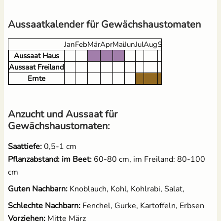
(kompostierbar)
2,49 €
UVP
3,10 €
2,95 €
Aussaatkalender für Gewächshaustomaten
Jan
Feb
Mär
Apr
Mai
Jun
Jul
Aug
Sep
Okt
Nov
Dez
Aussaat Haus
Aussaat Freiland
Ernte
Anzucht und Aussaat für
Gewächshaustomaten:
Saattiefe:
0,5-1 cm
Pflanzabstand: im Beet:
60-80 cm, im Freiland: 80-100
cm
Guten Nachbarn:
Knoblauch, Kohl, Kohlrabi, Salat,
Schlechte Nachbarn:
Fenchel, Gurke, Kartoffeln, Erbsen
Vorziehen:
Mitte März