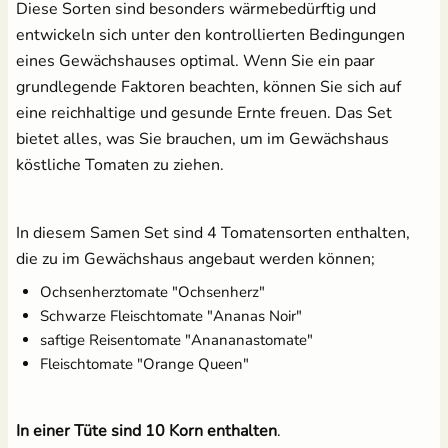
Erdtopfpresse
Diese Sorten sind besonders wärmebedürftig und
[Kunststoff]
entwickeln sich unter den kontrollierten Bedingungen
17,99 €
eines Gewächshauses optimal. Wenn Sie ein paar
grundlegende Faktoren beachten, können Sie sich auf
eine reichhaltige und gesunde Ernte freuen. Das Set
bietet alles, was Sie brauchen, um im Gewächshaus
köstliche Tomaten zu ziehen.
Brennnesseljauche - Bio
Pflanzenschilder zum
Flüssigdünger 250 ml
Beschriften - Buche
1,99 €
3,60 €
UVP
2,49 €
In diesem Samen Set sind 4 Tomatensorten enthalten,
die zu im Gewächshaus angebaut werden können;
Ochsenherztomate "Ochsenherz"
Schwarze Fleischtomate "Ananas Noir"
saftige Reisentomate "Anananastomate"
Fleischtomate "Orange Queen"
18 Anzuchttöpfe aus
Kokos Quellerde zur
In einer Tüte sind 10 Korn enthalten
.
Zellulosefasern
Anzucht (1 Liter)