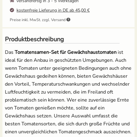
versandfertig in
3 - 5 Werktagen
kostenfreie Lieferung in DE ab 45,00 €
Salat
Pikierstab aus Holz -
Ballbrause - 250ml
Preise inkl. MwSt. zzgl. Versand
Buche
12,49 €
Spinat
3,95 €
UVP
4,39 €
Produktbeschreibung
Tomaten
Grow-Set groß -
Anzuchtschalen Set
Das
Tomatensamen-Set für Gewächshaustomaten
ist
Profigärtner
[Kunststoff] &
Pikierstab aus Holz
ideal für den Anbau in geschützten Umgebungen. Auch
Zucchini
21,95 €
wenn Tomaten unter geeigneten Bedingungen auch ohne
13,99 €
Gewächshaus gedeihen können, bieten Gewächshäuser
Zuckermais
den Vorteil, Temperaturschwankungen und wechselnder
Luftfeuchtigkeit zu vermeiden, die im Freiland oft
Zuckerschoten
Tomatenschere zum
Erdtopfpresse für
problematisch sein können. Wer eine zuverlässige Ernte
Ausgeizen, Beschneiden
Hobbygärtner & Profis
& Ernten
von Tomaten genießen möchte, sollte auf ein
7,69 €
UVP
8,29 €
Gewächshaus setzen. Unsere Auswahl umfasst die
10,49 €
besten Tomatensorten, die sich durch große Früchte und
UVP
14,95 €
einen unvergleichlichen Tomatengeschmack auszeichnen.
Anzuchtschalen Set &