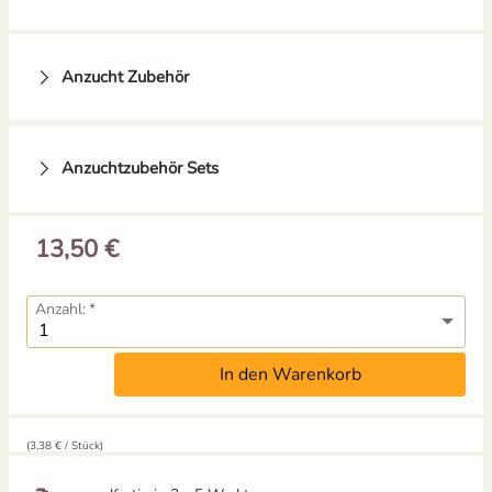
Mangold
Anzucht Zubehör
Melone
Möhren
Anzuchtzubehör Sets
Paprika
13,50 €
Pastinake
Tomatenhaken mit
Anzuchtschale mit
Schnur
Deckel (Kunststoff)
Anzahl:
4,49 €
1,49 €
UVP
5,59 €
Porree/ Lauch
Grow-Set klein -
Grow-Set mittel -
In den Warenkorb
Balkongärtner
Hobbygärtner
Radieschen
12,95 €
14,95 €
Rosenkohl
UVP
13,59 €
(3,38 € / Stück)
Rote Bete