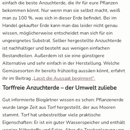
einfach die beste Anzuchterde, die ihr für eure Pflanzen
12.4
Anzuchterde für Zimmerpflanzen
bekommen könnt. Nur wenn man sie selbst macht, weiß
Salat
man zu 100 %, was sich in dieser Erde befindet. Bei im
13.
Samenfeste Gemüsesamen nach
Handel gekaufter Erde kann man das leider nicht genau
ökologischer Anbaumethode bei Beetliebe
Spinat
wissen, möglicherweise entscheidet man sich für ein
14.
Zusammenfassung
ungeeignetes Substrat. Selber hergestellte Anzuchterde
Tomaten
ist nachhaltiger und besteht aus wenigen einfachen
Bestandteilen. Außerdem ist sie eine günstigere
Zucchini
Alternative und sehr einfach in der Herstellung. Welche
Gemüsesorten ihr bereits frühzeitig aussäen könnt, erfahrt
Zuckermais
öffnet in neuem
ihr im Beitrag
„Lasst die Aussaat beginnen!“.
Torffreie Anzuchterde – der Umwelt zuliebe
Zuckerschoten
Gut informierte Biogärtner wissen es schon: Pflanzenerde
wurde lange Zeit aus Torf hergestellt, der aus Mooren
stammt. Torf hat unbestreitbar viele praktische
Eigenschaften: Er ist ein guter Wasserspeicher und enthält
wenige Nährstoffe und Salze. Aber die Trockenlegung von