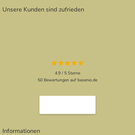
Unsere Kunden sind zufrieden
4.9 von 5
4.9 / 5
Sterne
50 Bewertungen auf basenio.de
öffnet in neuem Fenster
öffnet in neuem Fenster
Informationen