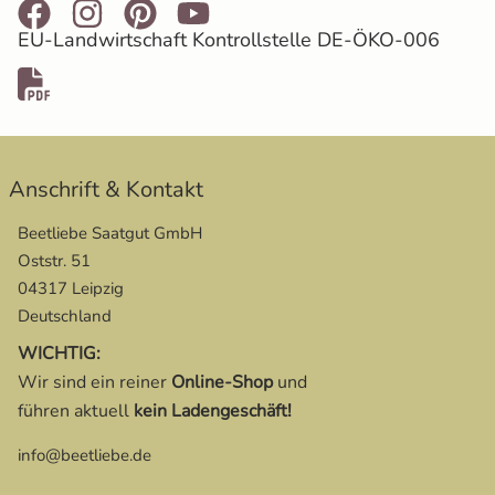
EU-Landwirtschaft Kontrollstelle DE-ÖKO-006
öffnet in neuem Fenster
Anschrift & Kontakt
Beetliebe Saatgut GmbH
Oststr. 51
04317 Leipzig
Deutschland
WICHTIG:
Wir sind ein reiner
Online-Shop
und
führen aktuell
kein Ladengeschäft!
info@beetliebe.de