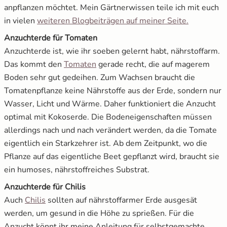
anpflanzen möchtet. Mein Gärtnerwissen teile ich mit euch
öffnet in 
in vielen
weiteren Blogbeiträgen auf meiner Seite.
Anzuchterde für Tomaten
Anzuchterde ist, wie ihr soeben gelernt habt, nährstoffarm.
öffnet in neuem Fenster
Das kommt den
Tomaten
gerade recht, die auf magerem
Boden sehr gut gedeihen. Zum Wachsen braucht die
Tomatenpflanze keine Nährstoffe aus der Erde, sondern nur
Wasser, Licht und Wärme. Daher funktioniert die Anzucht
optimal mit Kokoserde. Die Bodeneigenschaften müssen
allerdings nach und nach verändert werden, da die Tomate
eigentlich ein Starkzehrer ist. Ab dem Zeitpunkt, wo die
Pflanze auf das eigentliche Beet gepflanzt wird, braucht sie
ein humoses, nährstoffreiches Substrat.
Anzuchterde für Chilis
öffnet in neuem Fenster
Auch
Chilis
sollten auf nährstoffarmer Erde ausgesät
werden, um gesund in die Höhe zu sprießen. Für die
Anzucht könnt ihr meine Anleitung für selbstgemachte