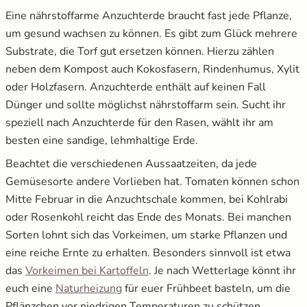
Eine nährstoffarme Anzuchterde braucht fast jede Pflanze,
um gesund wachsen zu können. Es gibt zum Glück mehrere
Substrate, die Torf gut ersetzen können. Hierzu zählen
neben dem Kompost auch Kokosfasern, Rindenhumus, Xylit
oder Holzfasern. Anzuchterde enthält auf keinen Fall
Dünger und sollte möglichst nährstoffarm sein. Sucht ihr
speziell nach Anzuchterde für den Rasen, wählt ihr am
besten eine sandige, lehmhaltige Erde.
Beachtet die verschiedenen Aussaatzeiten, da jede
Gemüsesorte andere Vorlieben hat. Tomaten können schon
Mitte Februar in die Anzuchtschale kommen, bei Kohlrabi
oder Rosenkohl reicht das Ende des Monats. Bei manchen
Sorten lohnt sich das Vorkeimen, um starke Pflanzen und
eine reiche Ernte zu erhalten. Besonders sinnvoll ist etwa
öffnet in neuem Fenster
das
Vorkeimen bei Kartoffeln
. Je nach Wetterlage könnt ihr
öffnet in neuem Fenster
euch eine
Naturheizung
für euer Frühbeet basteln, um die
Pflänzchen vor niedrigen Temperaturen zu schützen.