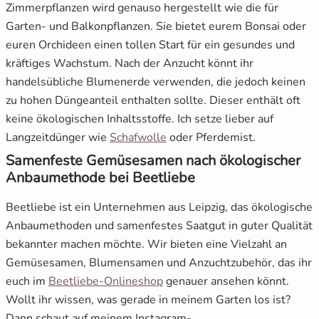
Zimmerpflanzen wird genauso hergestellt wie die für
Garten- und Balkonpflanzen. Sie bietet eurem Bonsai oder
euren Orchideen einen tollen Start für ein gesundes und
kräftiges Wachstum. Nach der Anzucht könnt ihr
handelsübliche Blumenerde verwenden, die jedoch keinen
zu hohen Düngeanteil enthalten sollte. Dieser enthält oft
keine ökologischen Inhaltsstoffe. Ich setze lieber auf
öffnet in neuem Fenster
Langzeitdünger wie
Schafwolle
oder Pferdemist.
Samenfeste Gemüsesamen nach ökologischer
Anbaumethode bei Beetliebe
Beetliebe ist ein Unternehmen aus Leipzig, das ökologische
Anbaumethoden und samenfestes Saatgut in guter Qualität
bekannter machen möchte. Wir bieten eine Vielzahl an
Gemüsesamen, Blumensamen und Anzuchtzubehör, das ihr
öffnet in neuem Fenster
euch im
Beetliebe-Onlineshop
genauer ansehen könnt.
Wollt ihr wissen, was gerade in meinem Garten los ist?
Dann schaut auf meinem Instagram-