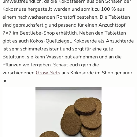
umweltfreundlich, da die Kokosfasern aus den Schalen der
Kokosnuss hergestellt werden und somit zu 100 % aus
einem nachwachsenden Rohstoff bestehen. Die Tabletten
sind gebrauchsfertig und passend für einen Anzuchttopf
7×7 im Beetliebe-Shop erhältlich. Neben den Tabletten
gibt es auch Kokos-Quellziegel. Kokoserde als Anzuchterde
ist sehr schimmelresistent und sorgt für eine gute
Belüftung, sie kann Wasser gut aufnehmen und an die
Pflanzen weitergeben. Schaut euch gern die
öffnet in neuem Fenster
verschiedenen
Grow-Sets
aus Kokoserde im Shop genauer
an.