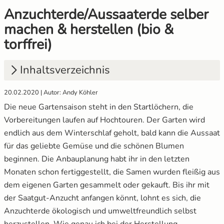
Anzuchterde/Aussaaterde selber
Gemüsesamen Set
Gelbe Tomaten
Anzuchtsets
machen & herstellen (bio &
torffrei)
Gurken
Gewächshaustomaten
Anzucht Zubehör
Inhaltsverzeichnis
Jalapeno
Grüne Tomaten
Naturkosmetik
20.02.2020 | Autor: Andy Köhler
Knollenfenchel
Italienische Tomaten
Saatgut Adventskalender
1.
Wieso sollte man Anzuchterde selbst
Die neue Gartensaison steht in den Startlöchern, die
herstellen?
Kohl
Ochsenherztomaten
Sale %
Vorbereitungen laufen auf Hochtouren. Der Garten wird
2.
Torffreie Anzuchterde – der Umwelt zuliebe
endlich aus dem Winterschlaf geholt, bald kann die Aussaat
Kohlrabi
Orangene Tomaten
Wertgutscheine
für das geliebte Gemüse und die schönen Blumen
3.
Wozu braucht man Anzuchterde?
beginnen. Die Anbauplanung habt ihr in den letzten
Kräutersamen
Pfirsichtomaten
4.
Schritt-für-Schritt-Anleitung zur Mischung
Monaten schon fertiggestellt, die Samen wurden fleißig aus
hausgemachter Anzuchterde
dem eigenen Garten gesammelt oder gekauft. Bis ihr mit
Küchenkräuter
Robuste Tomatensorten
der Saatgut-Anzucht anfangen könnt, lohnt es sich, die
5.
Vermischen der Zutaten
Anzuchterde ökologisch und umweltfreundlich selbst
Kürbis
Romatomaten
herzustellen. Wie genau ich bei der Herstellung