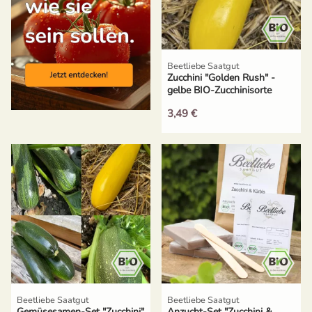
Russische Tomaten
Schwarze Tomaten
Beetliebe Saatgut
Zucchini "Golden Rush" -
gelbe BIO-Zucchinisorte
Tomaten für Tomatenhaus
(samenfest)
3,49 €
Tomatensamen Set
Beetliebe Saatgut
Beetliebe Saatgut
Gemüsesamen-Set "Zucchini"
Anzucht-Set "Zucchini &