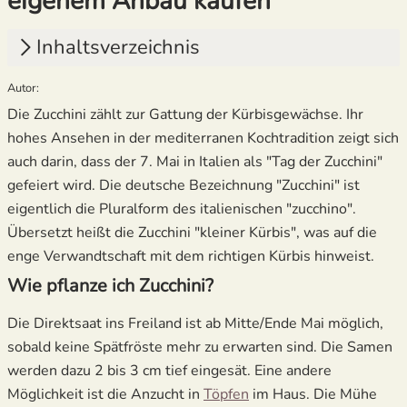
eigenem Anbau kaufen
Inhaltsverzeichnis
Autor:
1.
Wie pflanze ich Zucchini?
Die Zucchini zählt zur Gattung der Kürbisgewächse. Ihr
2.
Wo wachsen Zucchini am besten?
hohes Ansehen in der mediterranen Kochtradition zeigt sich
auch darin, dass der 7. Mai in Italien als "Tag der Zucchini"
3.
Wie viel Platz brachen Zucchinipflanzen?
gefeiert wird. Die deutsche Bezeichnung "Zucchini" ist
4.
Wie pflege ich Zucchini?
eigentlich die Pluralform des italienischen "zucchino".
Übersetzt heißt die Zucchini "kleiner Kürbis", was auf die
enge Verwandtschaft mit dem richtigen Kürbis hinweist.
Wie pflanze ich Zucchini?
Die Direktsaat ins Freiland ist ab Mitte/Ende Mai möglich,
sobald keine Spätfröste mehr zu erwarten sind. Die Samen
werden dazu 2 bis 3 cm tief eingesät. Eine andere
Möglichkeit ist die Anzucht in
Töpfen
im Haus. Die Mühe