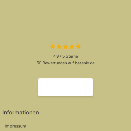
4.9 von 5
4.9 / 5
Sterne
50 Bewertungen auf basenio.de
öffnet in neuem Fenster
öffnet in neuem Fenster
Informationen
Impressum