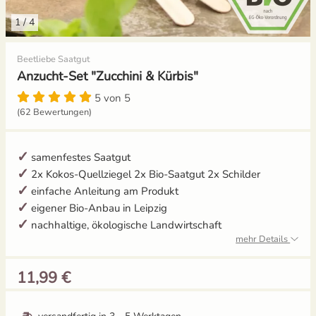
1
/
4
Gemüsesamen Set
Gelbe Tomaten
Aussaat und Anzucht im Dezember
Beetliebe Saatgut
Gurken
Gewächshaustomaten
Aussaat und Anzucht im Juli
Anzucht-Set "Zucchini & Kürbis"
Jalapeno
Grüne Tomaten
Aussaat und Anzucht im Juni
5 von 5
(62 Bewertungen)
Knollenfenchel
Italienische Tomaten
Aussaat und Anzucht im Mai
samenfestes Saatgut
Kohl
Ochsenherztomaten
2x Kokos-Quellziegel 2x Bio-Saatgut 2x Schilder
einfache Anleitung am Produkt
Kohlrabi
Orangene Tomaten
eigener Bio-Anbau in Leipzig
nachhaltige, ökologische Landwirtschaft
Kräutersamen
Pfirsichtomaten
mehr Details
11,99 €
Küchenkräuter
Robuste Tomatensorten
Kürbis
Romatomaten