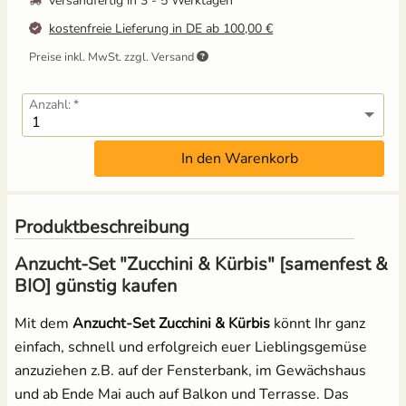
versandfertig in
3 - 5 Werktagen
kostenfreie Lieferung in DE ab 100,00 €
Mangold
Russische Tomaten
Preise inkl. MwSt. zzgl. Versand
Melone
Schwarze Tomaten
Anzahl:
Möhren
Tomaten für Tomatenhaus
In den Warenkorb
Paprika
Tomatensamen Set
Pastinake
Produktbeschreibung
Anzucht-Set "Zucchini & Kürbis" [samenfest &
Porree/ Lauch
BIO] günstig kaufen
Radieschen
Mit dem
Anzucht-Set Zucchini & Kürbis
könnt Ihr ganz
einfach, schnell und erfolgreich euer Lieblingsgemüse
Rosenkohl
anzuziehen z.B. auf der Fensterbank, im Gewächshaus
und ab Ende Mai auch auf Balkon und Terrasse. Das
Rote Bete