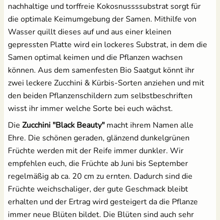
nachhaltige und torffreie Kokosnussssubstrat sorgt für
die optimale Keimumgebung der Samen. Mithilfe von
Salat
Wasser quillt dieses auf und aus einer kleinen
gepressten Platte wird ein lockeres Substrat, in dem die
Spinat
Samen optimal keimen und die Pflanzen wachsen
können. Aus dem samenfesten Bio Saatgut könnt ihr
Tomaten
zwei leckere Zucchini & Kürbis-Sorten anziehen und mit
den beiden Pflanzenschildern zum selbstbeschriften
Zucchini
wisst ihr immer welche Sorte bei euch wächst.
Zuckermais
Die
Zucchini "Black Beauty"
macht ihrem Namen alle
Ehre. Die schönen geraden, glänzend dunkelgrünen
Zuckerschoten
Früchte werden mit der Reife immer dunkler. Wir
empfehlen euch, die Früchte ab Juni bis September
regelmäßig ab ca. 20 cm zu ernten. Dadurch sind die
Früchte weichschaliger, der gute Geschmack bleibt
erhalten und der Ertrag wird gesteigert da die Pflanze
immer neue Blüten bildet. Die Blüten sind auch sehr