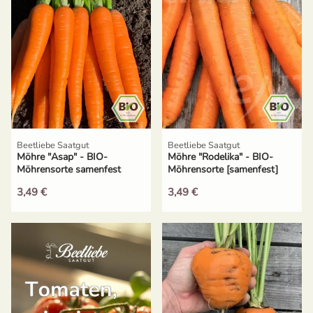
Gelbe Tomaten
Aussaat und Anzucht im Dezember
Gewächshaustomaten
Aussaat und Anzucht im Juli
Grüne Tomaten
Aussaat und Anzucht im Juni
Italienische Tomaten
Aussaat und Anzucht im Mai
Beetliebe Saatgut
Beetliebe Saatgut
Möhre "Asap" - BIO-
Möhre "Rodelika" - BIO-
Ochsenherztomaten
Möhrensorte samenfest
Möhrensorte [samenfest]
3,49 €
3,49 €
Orangene Tomaten
Pfirsichtomaten
Robuste Tomatensorten
Romatomaten