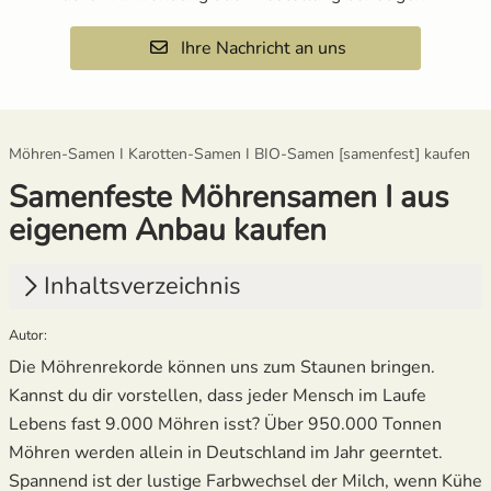
Ihre Nachricht an uns
Möhren-Samen I Karotten-Samen I BIO-Samen [samenfest] kaufen
Samenfeste Möhrensamen I aus
eigenem Anbau kaufen
Inhaltsverzeichnis
Autor:
1.
Wie pflanze ich Möhren?
Die Möhrenrekorde können uns zum Staunen bringen.
2.
Was neben Möhren pflanzen?
Kannst du dir vorstellen, dass jeder Mensch im Laufe
Lebens fast 9.000 Möhren isst? Über 950.000 Tonnen
3.
Wie viel Platz brauchen Möhren?
Möhren werden allein in Deutschland im Jahr geerntet.
4.
Wie werden Möhren geerntet?
Spannend ist der lustige Farbwechsel der Milch, wenn Kühe