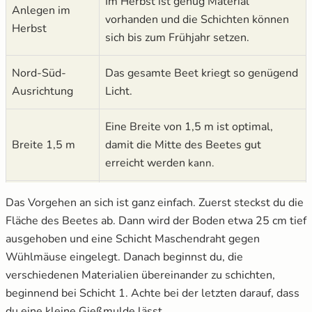
Im Herbst ist genug Material
Anlegen im
vorhanden und die Schichten können
Herbst
sich bis zum Frühjahr setzen.
Nord-Süd-
Das gesamte Beet kriegt so genügend
Ausrichtung
Licht.
Eine Breite von 1,5 m ist optimal,
Breite 1,5 m
damit die Mitte des Beetes gut
erreicht werden
kann.
In die Breite
Je höher du das Beet anlegst, desto
Das Vorgehen an sich ist ganz einfach. Zuerst steckst du die
statt in die
weniger Erde rutscht an den Seiten
Fläche des Beetes ab. Dann wird der Boden etwa 25 cm tief
Höhe gehen
von den Hängen.
ausgehoben und eine Schicht Maschendraht gegen
Wühlmäuse eingelegt. Danach beginnst du, die
verschiedenen Materialien übereinander zu schichten,
beginnend bei Schicht 1. Achte bei der letzten darauf, dass
du eine kleine Gießmulde lässt.