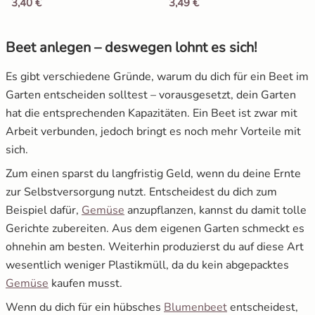
3,40 €
3,49 €
10.1
Schritt 1: Blütezeit beachten
Salat
Beet anlegen – deswegen lohnt es sich!
10.2
Schritt 2: Pflanzplatz vorbereiten: Boden lockern,
Spinat
Steine entfernen
Es gibt verschiedene Gründe, warum du dich für ein Beet im
Garten entscheiden solltest – vorausgesetzt, dein Garten
10.3
Schritt 3: Düngen
Tomaten
hat die entsprechenden Kapazitäten. Ein Beet ist zwar mit
Arbeit verbunden, jedoch bringt es noch mehr Vorteile mit
10.4
Schritt 4: Wässern
Zucchini
sich.
10.5
Schritt 5: Die richtige Pflege
Zum einen sparst du langfristig Geld, wenn du deine Ernte
Zuckermais
zur Selbstversorgung nutzt. Entscheidest du dich zum
11.
Kräuterbeet anlegen – Step by step
Beispiel dafür,
Gemüse
anzupflanzen, kannst du damit tolle
Zuckerschoten
12.
Rosenbeet anlegen - 5 Schritte
Gerichte zubereiten. Aus dem eigenen Garten schmeckt es
ohnehin am besten. Weiterhin produzierst du auf diese Art
12.1
1. Vorbereitung des Bodens
wesentlich weniger Plastikmüll, da du kein abgepacktes
12.2
2. Anordnung der Pflanzen testen
Gemüse
kaufen musst.
Wenn du dich für ein hübsches
Blumenbeet
entscheidest,
12.3
3. Rosen einpflanzen