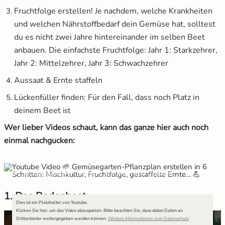
Fruchtfolge erstellen! Je nachdem, welche Krankheiten
und welchen Nährstoffbedarf dein Gemüse hat, solltest
du es nicht zwei Jahre hintereinander im selben Beet
anbauen. Die einfachste Fruchtfolge: Jahr 1: Starkzehrer,
Jahr 2: Mittelzehrer, Jahr 3: Schwachzehrer
Aussaat & Ernte staffeln
Lückenfüller finden: Für den Fall, dass noch Platz in
deinem Beet
ist
Wer lieber Videos schaut, kann das ganze hier auch noch
einmal nachgucken:
🌱 Gemüsegarten-Pflanzplan erstellen in 6 Schritten:
Mischkultur, Fruchtfolge, gestaffelte Ernte… 💪
1. Das Bodenbeet
Dies ist ein Platzhalter von Youtube.
Klicken Sie hier, um das Video abzuspielen.
Bitte beachten Sie, dass dabei Daten an
Drittanbieter weitergegeben werden können.
Weitere Informationen zum Datenschutz