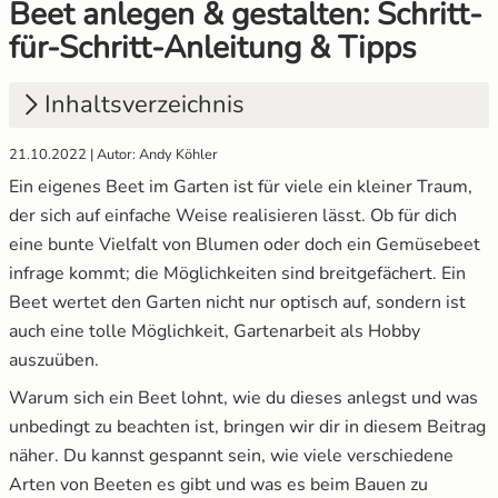
Beet anlegen & gestalten: Schritt-
für-Schritt-Anleitung & Tipps
Gemüsesamen Set
Gelbe Tomaten
Anzuchtsets
Aussaat und Anzucht im Dezember
Gurken
Gewächshaustomaten
Anzucht Zubehör
Aussaat und Anzucht im Juli
Inhaltsverzeichnis
Jalapeno
Grüne Tomaten
Naturkosmetik
Aussaat und Anzucht im Juni
21.10.2022 | Autor: Andy Köhler
1.
Beet anlegen – deswegen lohnt es sich!
Ein eigenes Beet im Garten ist für viele ein kleiner Traum,
2.
Die richtige Beetform auswählen – 5
Knollenfenchel
Italienische Tomaten
Saatgut Adventskalender
Aussaat und Anzucht im Mai
der sich auf einfache Weise realisieren lässt. Ob für dich
Möglichkeiten
eine bunte Vielfalt von Blumen oder doch ein Gemüsebeet
Kohl
Ochsenherztomaten
Sale %
infrage kommt; die Möglichkeiten sind breitgefächert. Ein
3.
Einen Pflanzplan erstellen
Beet wertet den Garten nicht nur optisch auf, sondern ist
Kohlrabi
Orangene Tomaten
Wertgutscheine
3.1
Der Beetliebe-Aussaatkalender
auch eine tolle Möglichkeit, Gartenarbeit als Hobby
auszuüben.
4.
1. Das Bodenbeet
Kräutersamen
Pfirsichtomaten
Warum sich ein Beet lohnt, wie du dieses anlegst und was
5.
2. Das Hügelbeet
unbedingt zu beachten ist, bringen wir dir in diesem Beitrag
Küchenkräuter
Robuste Tomatensorten
näher. Du kannst gespannt sein, wie viele verschiedene
6.
3. Das Hochbeet
Arten von Beeten es gibt und was es beim Bauen zu
Kürbis
Romatomaten