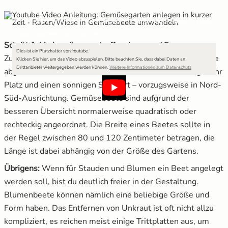
Anleitung: Gemüsegarten anlegen in kurzer Zeit - Rasen/Wiese
in Gemüsebeete umwandeln
Schritt 1: Vorbereitungen treffen: Lage und Form
Dies ist ein Platzhalter von Youtube.
Zuerst sollten Fragen bezüglich Standort, Form und Größe
Klicken Sie hier, um das Video abzuspielen.
Bitte beachten Sie, dass dabei Daten an
Drittanbieter weitergegeben werden können.
Weitere Informationen zum Datenschutz
abgeklärt werden. Ein Gemüsebeet braucht ein wenig mehr
Platz und einen sonnigen Standort – vorzugsweise in Nord-
Süd-Ausrichtung. Gemüsebeete sind aufgrund der
besseren Übersicht normalerweise quadratisch oder
rechteckig angeordnet. Die Breite eines Beetes sollte in
der Regel zwischen 80 und 120 Zentimeter betragen, die
Länge ist dabei abhängig von der Größe des Gartens.
Übrigens:
Wenn für Stauden und Blumen ein Beet angelegt
werden soll, bist du deutlich freier in der Gestaltung.
Blumenbeete können nämlich eine beliebige Größe und
Form haben. Das Entfernen von Unkraut ist oft nicht allzu
kompliziert, es reichen meist einige Trittplatten aus, um