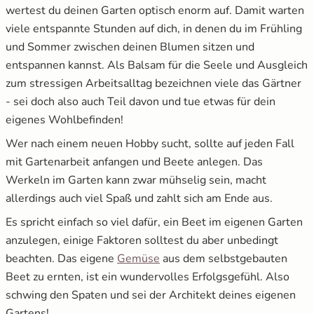
wertest du deinen Garten optisch enorm auf. Damit warten
12.4
4. Mulchen
viele entspannte Stunden auf dich, in denen du im Frühling
und Sommer zwischen deinen Blumen sitzen und
12.5
5. Angießen
entspannen kannst. Als Balsam für die Seele und Ausgleich
zum stressigen Arbeitsalltag bezeichnen viele das Gärtner
13.
Der Beetliebe Adventskalender
- sei doch also auch Teil davon und tue etwas für dein
eigenes Wohlbefinden!
Wer nach einem neuen Hobby sucht, sollte auf jeden Fall
mit Gartenarbeit anfangen und Beete anlegen. Das
Werkeln im Garten kann zwar mühselig sein, macht
allerdings auch viel Spaß und zahlt sich am Ende aus.
Es spricht einfach so viel dafür, ein Beet im eigenen Garten
anzulegen, einige Faktoren solltest du aber unbedingt
beachten. Das eigene
Gemüse
aus dem selbstgebauten
Beet zu ernten, ist ein wundervolles Erfolgsgefühl. Also
schwing den Spaten und sei der Architekt deines eigenen
Gartens!