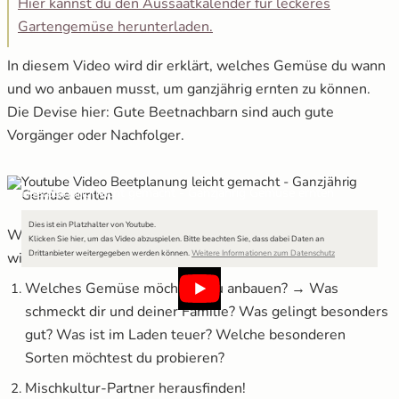
Hier kannst du den Aussaatkalender für leckeres
Gartengemüse herunterladen.
In diesem Video wird dir erklärt, welches Gemüse du wann
und wo anbauen musst, um ganzjährig ernten zu können.
Die Devise hier: Gute Beetnachbarn sind auch gute
Vorgänger oder Nachfolger.
Beetplanung leicht gemacht - Ganzjährig Gemüse ernten
Dies ist ein Platzhalter von Youtube.
Wir wollen dir am Beispiel eines Gemüsebeetes zeigen,
Klicken Sie hier, um das Video abzuspielen.
Bitte beachten Sie, dass dabei Daten an
Drittanbieter weitergegeben werden können.
Weitere Informationen zum Datenschutz
wie du beim Erstellen eines Pflanzplans vorgehst.
Welches Gemüse möchtest du anbauen? → Was
schmeckt dir und deiner Familie? Was gelingt besonders
gut? Was ist im Laden teuer? Welche besonderen
Sorten möchtest du probieren?
Mischkultur-Partner herausfinden!