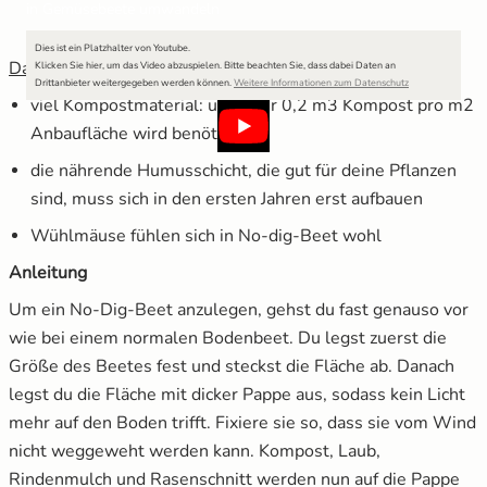
in Gemüsebeete umwandeln
Dies ist ein Platzhalter von Youtube.
Das sind die Nachteile von „No-dig“ Beeten
Klicken Sie hier, um das Video abzuspielen.
Bitte beachten Sie, dass dabei Daten an
Drittanbieter weitergegeben werden können.
Weitere Informationen zum Datenschutz
viel Kompostmaterial: ungefähr 0,2 m3 Kompost pro m2
Anbaufläche wird benötigt
die nährende Humusschicht, die gut für deine Pflanzen
sind, muss sich in den ersten Jahren erst aufbauen
Wühlmäuse fühlen sich in No-dig-Beet wohl
Anleitung
Um ein No-Dig-Beet anzulegen, gehst du fast genauso vor
wie bei einem normalen Bodenbeet. Du legst zuerst die
Größe des Beetes fest und steckst die Fläche ab. Danach
legst du die Fläche mit dicker Pappe aus, sodass kein Licht
mehr auf den Boden trifft. Fixiere sie so, dass sie vom Wind
nicht weggeweht werden kann. Kompost, Laub,
Rindenmulch und Rasenschnitt werden nun auf die Pappe