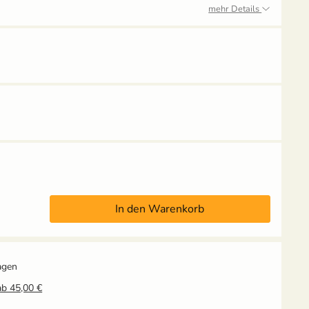
mehr Details
Anzuchtschale mit
Pikierstab aus Holz -
Deckel (Kunststoff)
Buche
In den Warenkorb
4,49 €
3,95 €
UVP
5,59 €
UVP
4,39 €
Grow-Set mittel -
Grow-Set groß -
Hobbygärtner
Profigärtner
14,95 €
21,95 €
agen
ab 45,00 €