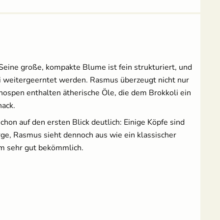
Tomatenschere zum
Erdtopfpresse für
Ausgeizen, Beschneiden
Hobbygärtner & Profis
& Ernten
7,69 €
UVP
8,29 €
10,49 €
Seine große, kompakte Blume ist fein strukturiert, und
UVP
14,95 €
oli weitergeerntet werden. Rasmus überzeugt nicht nur
Anzuchtschalen Set &
Erdtopfpresse
ospen enthalten ätherische Öle, die dem Brokkoli ein
[Kunststoff]
nack.
17,99 €
on auf den ersten Blick deutlich: Einige Köpfe sind
orge, Rasmus sieht dennoch aus wie ein klassischer
m sehr gut bekömmlich.
Pflanzenschilder zum
18 Anzuchttöpfe aus
Beschriften - Buche
Zellulosefasern
(kompostierbar)
1,99 €
UVP
2,49 €
2,95 €