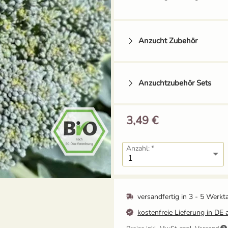
Anzucht Zubehör
Anzuchtzubehör Sets
3,49 €
Tomatenhaken mit
Schnur
Anzahl:
1,49 €
Grow-Set klein -
Balkongärtner
12,95 €
versandfertig in
3 - 5 Werkt
UVP
13,59 €
kostenfreie Lieferung in DE 