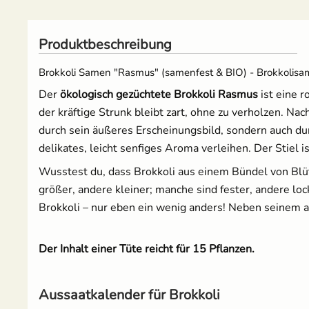
Mangold
Russische Tomaten
Produktbeschreibung
Melone
Schwarze Tomaten
Brokkoli Samen "Rasmus" (samenfest & BIO) - Brokkolis
Der
ökologisch gezüchtete Brokkoli Rasmus
ist eine r
Möhren
Tomaten für Tomatenhaus
der kräftige Strunk bleibt zart, ohne zu verholzen. N
durch sein äußeres Erscheinungsbild, sondern auch du
Paprika
Tomatensamen Set
delikates, leicht senfiges Aroma verleihen. Der Stiel 
Pastinake
Wusstest du, dass Brokkoli aus einem Bündel von Blüt
größer, andere kleiner; manche sind fester, andere lo
Porree/ Lauch
Brokkoli – nur eben ein wenig anders! Neben seine
Radieschen
Der Inhalt einer Tüte reicht für 15 Pflanzen.
Rosenkohl
Aussaatkalender für Brokkoli
Rote Bete