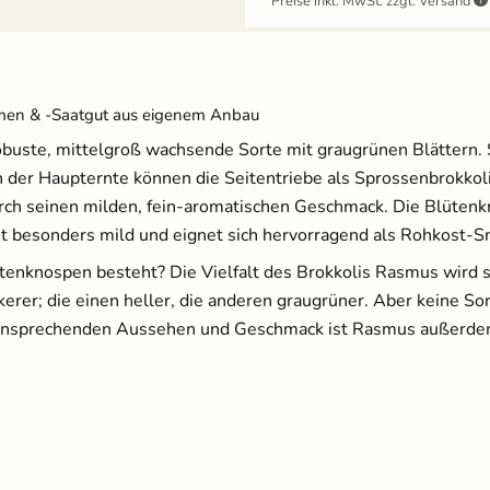
Preise inkl. MwSt. zzgl. Versand
Ballbrause - 250ml
12,49 €
amen & -Saatgut aus eigenem Anbau
obuste, mittelgroß wachsende Sorte mit graugrünen Blättern. 
ach der Haupternte können die Seitentriebe als Sprossenbrokk
Anzuchtschalen Set
[Kunststoff] & Pikierstab
rch seinen milden, fein-aromatischen Geschmack. Die Blütenkn
aus Holz
ist besonders mild und eignet sich hervorragend als Rohkost-S
13,99 €
enknospen besteht? Die Vielfalt des Brokkolis Rasmus wird sch
ckerer; die einen heller, die anderen graugrüner. Aber keine S
m ansprechenden Aussehen und Geschmack ist Rasmus außerde
Brennnesseljauche - Bio
Flüssigdünger 250 ml
3,60 €