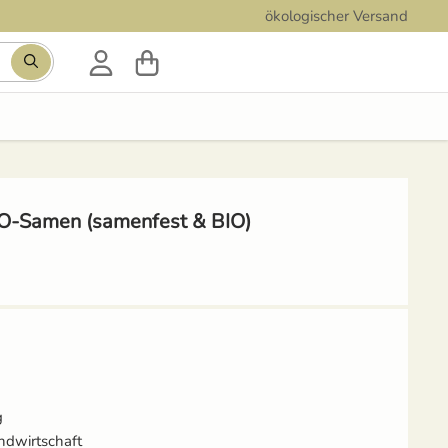
ökologischer Versand
Suchbegriff eingeben, Vorschläge erscheinen während der
IO-Samen (samenfest & BIO)
g
ndwirtschaft