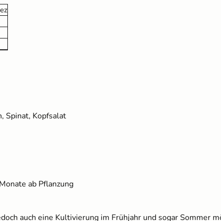
ez
Kokos Quellerde zur
Anzucht (1 Liter)
 Spinat, Kopfsalat
2,49 €
UVP
3,10 €
Monate ab Pflanzung
jedoch auch eine Kultivierung im Frühjahr und sogar Sommer m