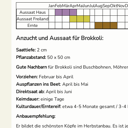
Jan
Feb
Mär
Apr
Mai
Jun
Jul
Aug
Sep
Okt
Nov
D
Aussaat Haus
Salat
Aussaat Freiland
Ernte
Spinat
Anzucht und Aussaat für Brokkoli:
Tomaten
Saattiefe:
2 cm
Pflanzabstand:
50 x 50 cm
Zucchini
Gute Nachbarn
für Brokkoli sind Buschbohnen, Möhren,
Zuckermais
Vorziehen:
Februar bis April
Auspflanzen ins Beet
: April bis Mai
Zuckerschoten
Direktsaat ab:
April bis Juni
Keimdauer:
einige Tage
Kulturdauer/Erntereif:
etwa 4-5 Monate gesamt / 3-4 
Anbauempfehlung:
Er bildet die schönsten Köpfe im Herbstanbau. Es ist 