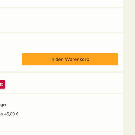
Anzuchtschale mit
Pikierstab aus Holz -
Deckel (Kunststoff)
Buche
In den Warenkorb
4,49 €
3,95 €
UVP
5,59 €
UVP
4,39 €
Grow-Set mittel -
Grow-Set groß -
Hobbygärtner
Profigärtner
tt
14,95 €
21,95 €
agen
ab 45,00 €
Tomatenschere zum
Erdtopfpresse für
Ausgeizen, Beschneiden
Hobbygärtner & Profis