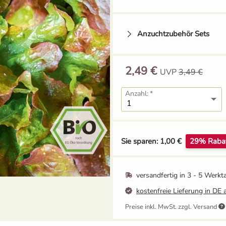
Anzuchtzubehör Sets
2,49 €
UVP
3,49 €
Tomatenhaken mit
Schnur
Anzahl:
1,49 €
Grow-Set klein -
Balkongärtner
Sie sparen: 1,00 €
29% Raba
12,95 €
UVP
13,59 €
versandfertig in
3 - 5 Werkt
kostenfreie Lieferung in DE 
Preise inkl. MwSt. zzgl. Versand
Ballbrause - 250ml