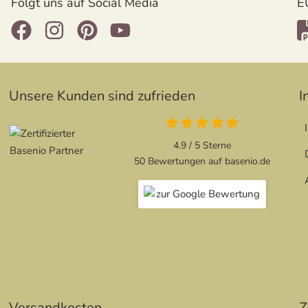
Folgt uns auf Social Media
E
Unsere Kunden sind zufrieden
I
4.9 von 5
4.9 / 5
Sterne
50 Bewertungen auf basenio.de
öffnet in neuem Fenste
öffnet in neuem Fenste
Versandkosten
Z