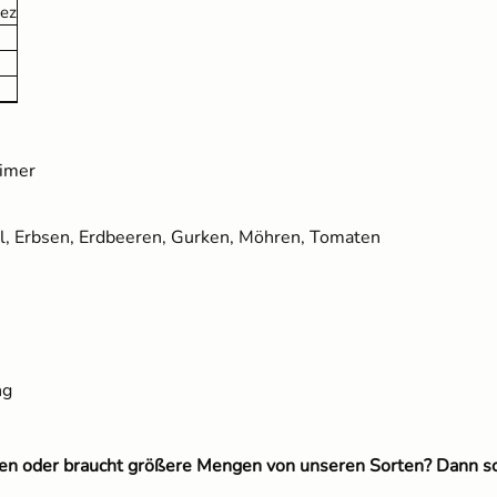
ez
Kokos Quellerde zur
Anzucht (1 Liter)
2,49 €
UVP
3,10 €
eimer
ll, Erbsen, Erdbeeren, Gurken, Möhren, Tomaten
ng
eten oder braucht größere Mengen von unseren Sorten? Dann s