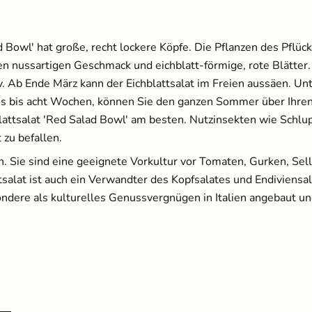
12,49 €
d Bowl' hat große, recht lockere Köpfe. Die Pflanzen des Pflück
Anzuchtschalen Set
[Kunststoff] & Pikierstab
en nussartigen Geschmack und eichblatt-förmige, rote Blätter. 
aus Holz
v. Ab Ende März kann der Eichblattsalat im Freien aussäen. Un
13,99 €
s bis acht Wochen, können Sie den ganzen Sommer über Ihren
lattsalat 'Red Salad Bowl' am besten. Nutzinsekten wie Schl
 zu befallen.
 Sie sind eine geeignete Vorkultur vor Tomaten, Gurken, Sel
salat ist auch ein Verwandter des Kopfsalates und Endiviensal
Brennnesseljauche - Bio
ndere als kulturelles Genussvergnügen in Italien angebaut un
Flüssigdünger 250 ml
3,60 €