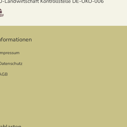
U-Landwirtschaft Kontrollstelle DE-ÖKO-006
öffnet in neuem Fenster
nformationen
Impressum
Datenschutz
r
AGB
r
ahlarten