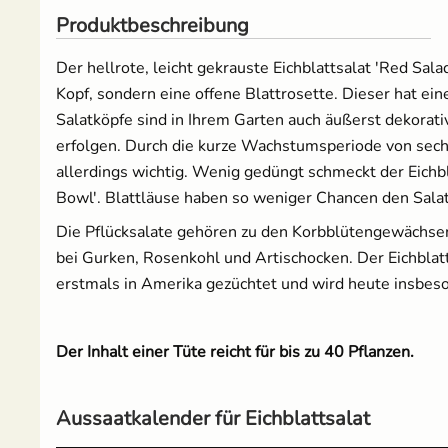
Produktbeschreibung
Russische Tomaten
Der hellrote, leicht gekrauste Eichblattsalat 'Red Sala
Kopf, sondern eine offene Blattrosette. Dieser hat ein
Schwarze Tomaten
Salatköpfe sind in Ihrem Garten auch äußerst dekorati
Tomaten für Tomatenhaus
erfolgen. Durch die kurze Wachstumsperiode von sech
allerdings wichtig. Wenig gedüngt schmeckt der Eichb
Tomatensamen Set
Bowl'. Blattläuse haben so weniger Chancen den Salat
Die Pflücksalate gehören zu den Korbblütengewächsen.
bei Gurken, Rosenkohl und Artischocken. Der Eichblatt
erstmals in Amerika gezüchtet und wird heute insbeso
Der Inhalt einer Tüte reicht für bis zu 40 Pflanzen.
Aussaatkalender für Eichblattsalat