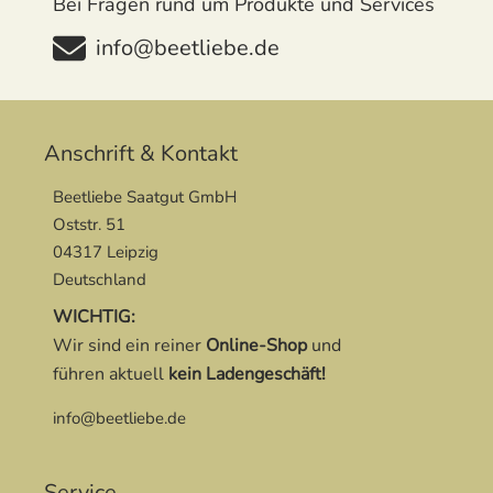
Bei Fragen rund um Produkte und Services
info@beetliebe.de
Anschrift & Kontakt
Beetliebe Saatgut GmbH
Oststr. 51
04317 Leipzig
Deutschland
WICHTIG:
Wir sind ein reiner
Online-Shop
und
führen aktuell
kein Ladengeschäft!
info@beetliebe.de
Service