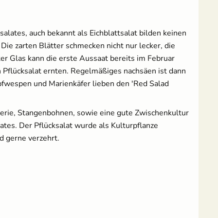
& Ernten
7,69 €
UVP
8,29 €
10,49 €
UVP
14,95 €
salates, auch bekannt als Eichblattsalat bilden keinen
Anzuchtschalen Set &
Erdtopfpresse
Die zarten Blätter schmecken nicht nur lecker, die
[Kunststoff]
ter Glas kann die erste Aussaat bereits im Februar
17,99 €
 Pflücksalat ernten. Regelmäßiges nachsäen ist dann
upfwespen und Marienkäfer lieben den 'Red Salad
lerie, Stangenbohnen, sowie eine gute Zwischenkultur
ates. Der Pflücksalat wurde als Kulturpflanze
Pflanzenschilder zum
18 Anzuchttöpfe aus
d gerne verzehrt.
Beschriften - Buche
Zellulosefasern
(kompostierbar)
1,99 €
UVP
2,49 €
2,95 €