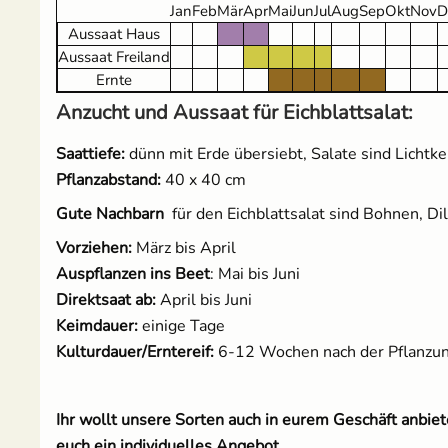
Jan
Feb
Mär
Apr
Mai
Jun
Jul
Aug
Sep
Okt
Nov
D
Aussaat Haus
Aussaat Freiland
Ernte
Anzucht und Aussaat für Eichblattsalat:
Saattiefe:
dünn mit Erde übersiebt, Salate sind Lichtk
Pflanzabstand:
40 x 40 cm
Gute Nachbarn
für den Eichblattsalat sind Bohnen, Di
Vorziehen:
März bis April
Auspflanzen ins Beet
: Mai bis Juni
Direktsaat ab:
April bis Juni
Keimdauer:
einige Tage
Kulturdauer/Erntereif:
6-12 Wochen nach der Pflanzu
Ihr wollt unsere Sorten auch in eurem Geschäft anbi
euch ein individuelles Angebot.