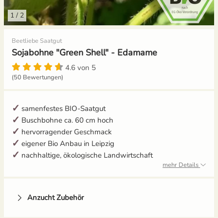
1
/
2
Gelbe Tomaten
Aussaat und Anzucht im Dezember
Beetliebe Saatgut
Gewächshaustomaten
Aussaat und Anzucht im Juli
Sojabohne "Green Shell" - Edamame
Grüne Tomaten
Aussaat und Anzucht im Juni
4.6 von 5
(50 Bewertungen)
Italienische Tomaten
Aussaat und Anzucht im Mai
samenfestes BIO-Saatgut
Ochsenherztomaten
Buschbohne ca. 60 cm hoch
hervorragender Geschmack
Orangene Tomaten
eigener Bio Anbau in Leipzig
nachhaltige, ökologische Landwirtschaft
Pfirsichtomaten
mehr Details
Robuste Tomatensorten
Anzucht Zubehör
Romatomaten