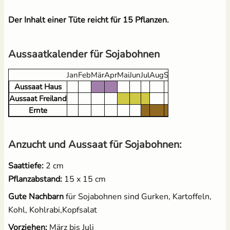
Der Inhalt einer Tüte reicht für 15 Pflanzen.
Brennnesseljauche - Bio
Pflanzenschilder zum
Flüssigdünger 250 ml
Beschriften - Buche
1,99 €
3,60 €
Aussaatkalender für Sojabohnen
UVP
2,49 €
Jan
Feb
Mär
Apr
Mai
Jun
Jul
Aug
Sep
Okt
Nov
Dez
Aussaat Haus
Aussaat Freiland
Ernte
Anzucht und Aussaat für Sojabohnen:
18 Anzuchttöpfe aus
Kokos Quellerde zur
Saattiefe:
2 cm
Zellulosefasern
Anzucht (1 Liter)
Pflanzabstand:
15 x 15 cm
(kompostierbar)
2,49 €
UVP
3,10 €
2,95 €
Gute Nachbarn
für Sojabohnen sind Gurken, Kartoffeln,
Kohl, Kohlrabi,Kopfsalat
Vorziehen:
März bis Juli