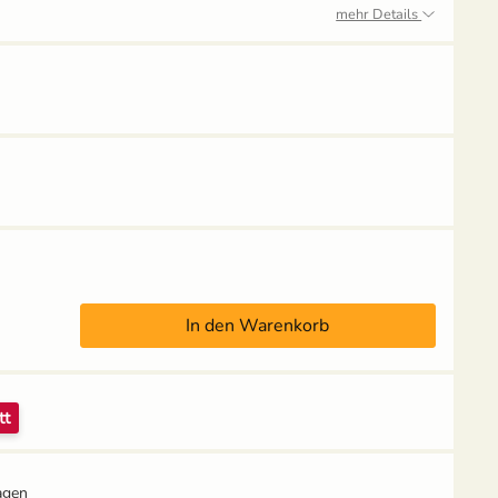
mehr Details
Anzuchtschale mit
Pikierstab aus Holz -
Deckel (Kunststoff)
Buche
In den Warenkorb
4,49 €
3,95 €
UVP
5,59 €
UVP
4,39 €
Grow-Set mittel -
Grow-Set groß -
Hobbygärtner
Profigärtner
tt
14,95 €
21,95 €
agen