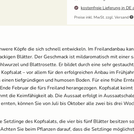
kostenfreie Lieferung in DE 
Preise inkl. MwSt. zzgl. Versand
Ballbrause - 250ml
12,49 €
were Köpfe die sich schnell entwickeln. Im Freilandanbau kann
Anzuchtschalen Set
[Kunststoff] & Pikierstab
nackigen Blätter. Der Geschmack ist mildaromatisch mit einer 
aus Holz
fahlwurzel und Blattrosette. Er bildet durch eine sehr gestau
13,99 €
en Kopfsalat – vor allem für den erfolgreichen Anbau im Frühj
 einen tiefgründigen und humosen Boden. Für eine frühe Ernte 
b Ende Februar die fürs Freiland herangezogen. Kopfsalat ke
immt die Keimfähigkeit ab. Die Aussaat erfolgt in Aussaatscha
 ernten, können Sie von Juli bis Oktober alle zwei bis drei Wo
Brennnesseljauche - Bio
Flüssigdünger 250 ml
Setzlinge des Kopfsalats, die vier bis fünf Blätter besitzen 
3,60 €
n. Achten Sie beim Pflanzen darauf, dass die Setzlinge möglich