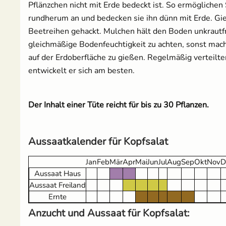
Pflänzchen nicht mit Erde bedeckt ist. So ermöglichen
rundherum an und bedecken sie ihn dünn mit Erde. Gie
Beetreihen gehackt. Mulchen hält den Boden unkrautf
gleichmäßige Bodenfeuchtigkeit zu achten, sonst mache
auf der Erdoberfläche zu gießen. Regelmäßig verteilte
entwickelt er sich am besten.
Der Inhalt einer Tüte reicht für bis zu 30 Pflanzen.
Aussaatkalender für Kopfsalat
Jan
Feb
Mär
Apr
Mai
Jun
Jul
Aug
Sep
Okt
Nov
D
Aussaat Haus
Aussaat Freiland
Ernte
Anzucht und Aussaat für Kopfsalat: