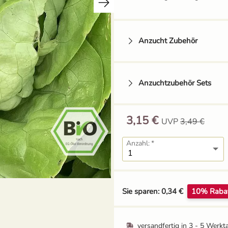
Anzucht Zubehör
Anzuchtzubehör Sets
3,15 €
UVP
3,49 €
Tomatenhaken mit
Schnur
Anzahl:
1,49 €
Grow-Set klein -
Balkongärtner
Sie sparen: 0,34 €
10% Raba
12,95 €
UVP
13,59 €
versandfertig in
3 - 5 Werkt