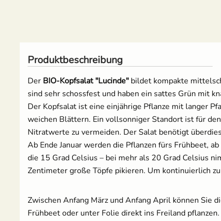
Russische Tomaten
Schwarze Tomaten
Produktbeschreibung
Tomaten für Tomatenhaus
Der
BIO-Kopfsalat "Lucinde"
bildet kompakte mittelsch
sind sehr schossfest und haben ein sattes Grün mit k
Tomatensamen Set
Der Kopfsalat ist eine einjährige Pflanze mit langer P
weichen Blättern. Ein vollsonniger Standort ist für d
Nitratwerte zu vermeiden. Der Salat benötigt überdies
Ab Ende Januar werden die Pflanzen fürs Frühbeet, a
die 15 Grad Celsius – bei mehr als 20 Grad Celsius n
Zentimeter große Töpfe pikieren. Um kontinuierlich zu
Zwischen Anfang März und Anfang April können Sie die 
Frühbeet oder unter Folie direkt ins Freiland pflanze