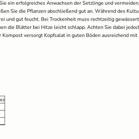
 Sie ein erfolgreiches Anwachsen der Setzlinge und vermeiden,
ßen Sie die Pflanzen abschließend gut an. Während des Kultu
rei und gut feucht. Bei Trockenheit muss rechtzeitig gewässe
n die Blätter bei Hitze leicht schlapp. Achten Sie dabei jedoc
r Kompost versorgt Kopfsalat in guten Böden ausreichend mit 
Kokos Quellerde zur
Anzucht (1 Liter)
2,49 €
UVP
3,10 €
ez