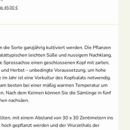
ab 45,00 €
Tomatenschere zum
Erdtopfpresse für
Ausgeizen, Beschneiden
Hobbygärtner & Profis
& Ernten
7,69 €
UVP
8,29 €
10,49 €
UVP
14,95 €
 die Sorte ganzjährig kultiviert werden. Die Pflanzen
Anzuchtschalen Set &
Erdtopfpresse
salattypischen leichten Süße und nussigem Nachklang.
[Kunststoff]
chte Sprossachse einen geschlossenen Kopf mit zarten,
17,99 €
ahr und Herbst – unbedingte Voraussetzung, um hohe
im Jahr ist eine Vorkultur des Kopfsalats notwendig.
imt am besten bei einer mäßig warmen Temperatur um
len. Nach dem Keimen können Sie die Sämlinge in fünf
chen nachsäen.
Pflanzenschilder zum
18 Anzuchttöpfe aus
Beschriften - Buche
Zellulosefasern
(kompostierbar)
sollten, mit einem Abstand von 30 x 30 Zentimetern ins
1,99 €
UVP
2,49 €
2,95 €
st hoch gepflanzt werden und der Wurzelhals der