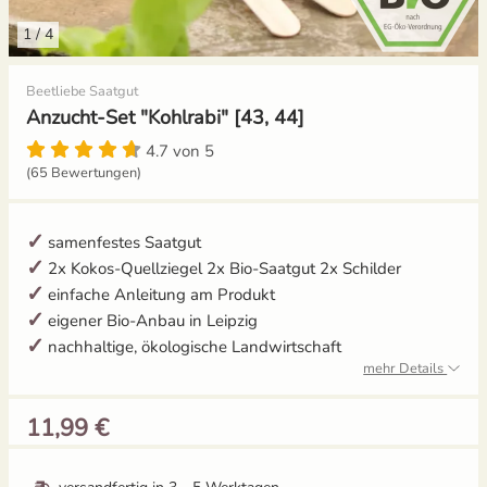
1
/
4
Gelbe Tomaten
Aussaat und Anzucht im Dezember
Beetliebe Saatgut
Gewächshaustomaten
Aussaat und Anzucht im Juli
Anzucht-Set "Kohlrabi" [43, 44]
Grüne Tomaten
Aussaat und Anzucht im Juni
4.7 von 5
(65 Bewertungen)
Italienische Tomaten
Aussaat und Anzucht im Mai
samenfestes Saatgut
Ochsenherztomaten
2x Kokos-Quellziegel 2x Bio-Saatgut 2x Schilder
einfache Anleitung am Produkt
Orangene Tomaten
eigener Bio-Anbau in Leipzig
nachhaltige, ökologische Landwirtschaft
Pfirsichtomaten
mehr Details
11,99 €
Robuste Tomatensorten
Romatomaten