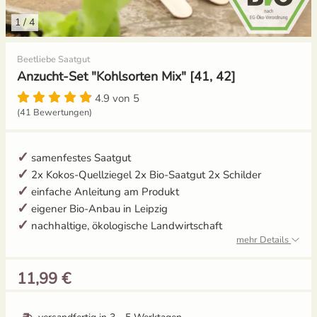
1
/
4
Gelbe Tomaten
Aussaat und Anzucht im Dezember
Beetliebe Saatgut
Gewächshaustomaten
Aussaat und Anzucht im Juli
Anzucht-Set "Kohlsorten Mix" [41, 42]
Grüne Tomaten
Aussaat und Anzucht im Juni
4.9 von 5
(41 Bewertungen)
Italienische Tomaten
Aussaat und Anzucht im Mai
samenfestes Saatgut
Ochsenherztomaten
2x Kokos-Quellziegel 2x Bio-Saatgut 2x Schilder
einfache Anleitung am Produkt
Orangene Tomaten
eigener Bio-Anbau in Leipzig
nachhaltige, ökologische Landwirtschaft
Pfirsichtomaten
mehr Details
11,99 €
Robuste Tomatensorten
Romatomaten