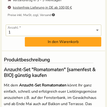
versandfertig in
3 - 5 Werktagen
kostenfreie Lieferung in DE ab 100,00 €
Mangold
Russische Tomaten
Preise inkl. MwSt. zzgl. Versand
Melone
Schwarze Tomaten
Anzahl:
Möhren
Tomaten für Tomatenhaus
In den Warenkorb
Paprika
Tomatensamen Set
Pastinake
Produktbeschreibung
Anzucht-Set "Romatomaten" [samenfest &
Porree/ Lauch
BIO] günstig kaufen
Radieschen
Mit dem
Anzucht-Set Romatomaten
könnt Ihr ganz
einfach, schnell und erfolgreich euer Lieblingsgemüse
Rosenkohl
anzuziehen z.B. auf der Fensterbank, im Gewächshaus
und ab Ende Mai auch auf Balkon und Terrasse. Das
Rote Bete