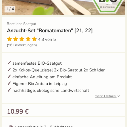
1
/
4
Gemüsesamen Set
Gelbe Tomaten
Aussaat und Anzucht im Dezember
Beetliebe Saatgut
Gurken
Gewächshaustomaten
Aussaat und Anzucht im Juli
Anzucht-Set "Romatomaten" [21, 22]
Jalapeno
Grüne Tomaten
Aussaat und Anzucht im Juni
4.8 von 5
(56 Bewertungen)
Knollenfenchel
Italienische Tomaten
Aussaat und Anzucht im Mai
samenfestes BIO-Saatgut
Kohl
Ochsenherztomaten
2x Kokos-Quellziegel 2x Bio-Saatgut 2x Schilder
einfache Anleitung am Produkt
Kohlrabi
Orangene Tomaten
Eigener Bio Anbau in Leipzig
nachhaltige, ökologische Landwirtschaft
Kräutersamen
Pfirsichtomaten
mehr Details
10,99 €
Küchenkräuter
Robuste Tomatensorten
Kürbis
Romatomaten