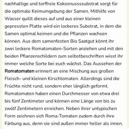
nachhaltige und torffreie Kokosnussssubstrat sorgt für
die optimale Keimumgebung der Samen. Mithilfe von
Salat
Wasser quillt dieses auf und aus einer kleinen
gepressten Platte wird ein lockeres Substrat, in dem die
Spinat
Samen optimal keimen und die Pflanzen wachsen
können. Aus dem samenfesten Bio Saatgut könnt ihr
Tomaten
zwei leckere Romatomaten-Sorten anziehen und mit den
beiden Pflanzenschildern zum selbstbeschriften wisst ihr
Zucchini
immer welche Sorte bei euch wächst. Das Aussehen der
Romatomaten
erinnert an eine Mischung aus großen
Zuckermais
Fleisch- und kleinen Kirschtomaten. Allerdings sind die
Früchte nicht rund, sondern eher länglich geformt.
Zuckerschoten
Romatomaten haben einen Durchmesser von etwa drei
bis fünf Zentimeter und können eine Länge von bis zu
zwölf Zentimetern erreichen. Neben ihrer untypischen
Form zeichnen sich Roma-Tomaten zudem durch ihre
Färbung aus, denn sie sind außen immer heller als innen.