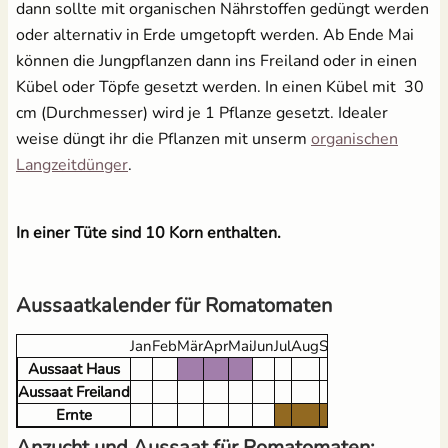
dann sollte mit organischen Nährstoffen gedüngt werden
oder alternativ in Erde umgetopft werden. Ab Ende Mai
können die Jungpflanzen dann ins Freiland oder in einen
Kübel oder Töpfe gesetzt werden. In einen Kübel mit 30
cm (Durchmesser) wird je 1 Pflanze gesetzt. Idealer
weise düngt ihr die Pflanzen mit unserm
organischen
Langzeitdünger
.
In einer Tüte sind 10 Korn enthalten.
Aussaatkalender für Romatomaten
Jan
Feb
Mär
Apr
Mai
Jun
Jul
Aug
Sep
Okt
Nov
Dez
Aussaat Haus
Aussaat Freiland
Ernte
Anzucht und Aussaat für Romatomaten: