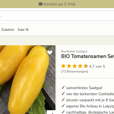
Kontakt per E-Mail
 durchsuchen
 Zubehör
Sale %
Beetliebe Saatgut
BIO Tomatensamen Set 
4.7 von 5
(73 Bewertungen)
samenfestes Saatgut
vier der leckersten Cocktail
einzeln verpackt mit je 8 S
eigener Bio Anbau in Leipzi
nachhaltige, ökologische La