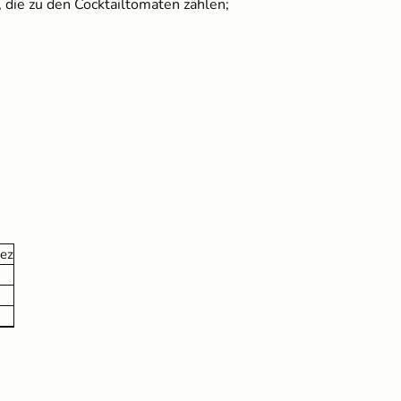
die zu den Cocktailtomaten zählen;
Brennnesseljauche - Bio
Flüssigdünger 250 ml
3,60 €
ez
Kokos Quellerde zur
Anzucht (1 Liter)
2,49 €
UVP
3,10 €