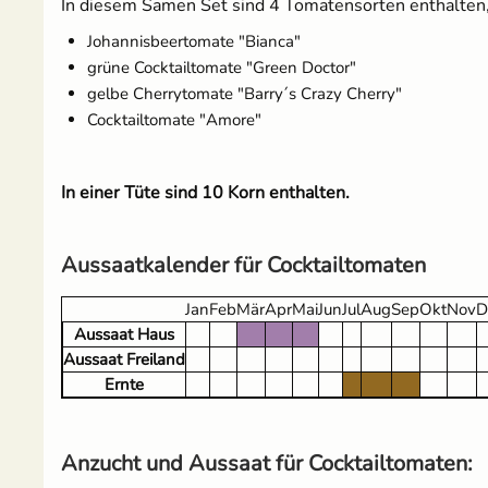
In diesem Samen Set sind 4 Tomatensorten enthalten, 
Johannisbeertomate "Bianca"
Salat
grüne Cocktailtomate "Green Doctor"
gelbe Cherrytomate "Barry´s Crazy Cherry"
Spinat
Cocktailtomate "Amore"
Tomaten
In einer Tüte sind 10 Korn enthalten.
Zucchini
Aussaatkalender für Cocktailtomaten
Zuckermais
Jan
Feb
Mär
Apr
Mai
Jun
Jul
Aug
Sep
Okt
Nov
D
Zuckerschoten
Aussaat Haus
Aussaat Freiland
Ernte
Anzucht und Aussaat für Cocktailtomaten: