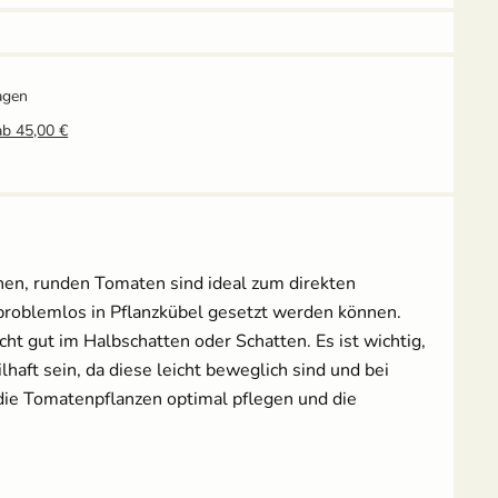
Grow-Set mittel -
Grow-Set groß -
Hobbygärtner
Profigärtner
14,95 €
21,95 €
agen
ab 45,00 €
Tomatenschere zum
Erdtopfpresse für
Ausgeizen, Beschneiden
Hobbygärtner & Profis
& Ernten
7,69 €
UVP
8,29 €
10,49 €
inen, runden Tomaten sind ideal zum direkten
UVP
14,95 €
 problemlos in Pflanzkübel gesetzt werden können.
Anzuchtschalen Set &
Erdtopfpresse
ht gut im Halbschatten oder Schatten. Es ist wichtig,
[Kunststoff]
haft sein, da diese leicht beweglich sind und bei
17,99 €
die Tomatenpflanzen optimal pflegen und die