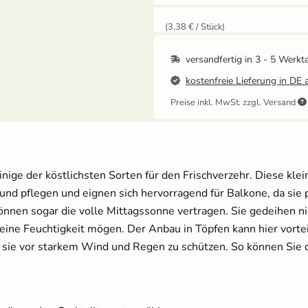
Grow-Set klein -
Balkongärtner
(3,38 € / Stück)
12,95 €
UVP
13,59 €
versandfertig in
3 - 5 Werkt
kostenfreie Lieferung in DE 
Preise inkl. MwSt. zzgl. Versand
Ballbrause - 250ml
12,49 €
inige der köstlichsten Sorten für den Frischverzehr. Diese kle
 und pflegen und eignen sich hervorragend für Balkone, da sie
Anzuchtschalen Set
[Kunststoff] & Pikierstab
nnen sogar die volle Mittagssonne vertragen. Sie gedeihen nic
aus Holz
ine Feuchtigkeit mögen. Der Anbau in Töpfen kann hier vorteil
13,99 €
 sie vor starkem Wind und Regen zu schützen. So können Sie 