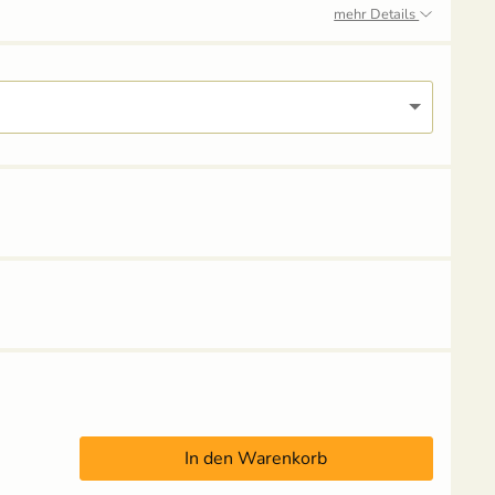
mehr Details
Anzuchtschale mit
Pikierstab aus Holz -
Deckel (Kunststoff)
Buche
In den Warenkorb
4,49 €
3,95 €
UVP
5,59 €
UVP
4,39 €