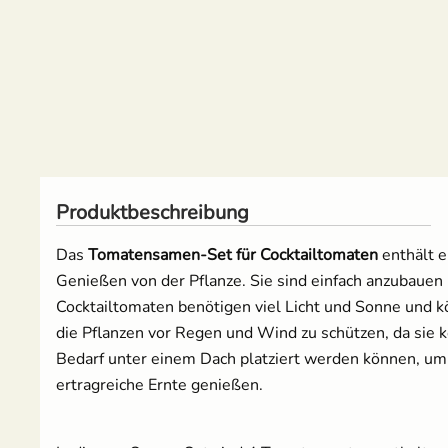
Mangold
Melone
Möhren
Paprika
Produktbeschreibung
Pastinake
Das
Tomatensamen-Set für Cocktailtomaten
enthält e
Genießen von der Pflanze. Sie sind einfach anzubauen
Porree/ Lauch
Cocktailtomaten benötigen viel Licht und Sonne und kö
die Pflanzen vor Regen und Wind zu schützen, da sie ke
Radieschen
Bedarf unter einem Dach platziert werden können, um
ertragreiche Ernte genießen.
Rosenkohl
Rote Bete