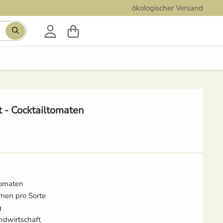
ökologischer Versand
Suchbegriff eingeben, Vorschläge erscheinen während der
- Cocktailtomaten
tomaten
amen pro Sorte
g
ndwirtschaft