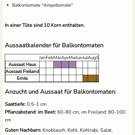
(kompostierbar)
Balkontomate "Ampeltomate"
2,49 €
UVP
3,10 €
2,95 €
In einer Tüte sind 10 Korn enthalten.
Aussaatkalender für Balkontomaten
Jan
Feb
Mär
Apr
Mai
Jun
Jul
Aug
Sep
Okt
Nov
Dez
Aussaat Haus
Aussaat Freiland
Ernte
Anzucht und Aussaat für Balkontomaten:
Saattiefe:
0,5-1 cm
Pflanzabstand: im Beet:
60-80 cm, im Freiland: 80-100
cm
Guten Nachbarn:
Knoblauch, Kohl, Kohlrabi, Salat,