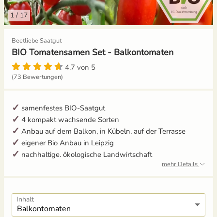
1
/
17
Gemüsesamen Set
Aussaat und Anzucht im Dezember
Beetliebe Saatgut
Gurken
Aussaat und Anzucht im Juli
BIO Tomatensamen Set - Balkontomaten
Jalapeno
Aussaat und Anzucht im Juni
4.7 von 5
(73 Bewertungen)
Knollenfenchel
Aussaat und Anzucht im Mai
samenfestes BIO-Saatgut
Kohl
4 kompakt wachsende Sorten
Anbau auf dem Balkon, in Kübeln, auf der Terrasse
Kohlrabi
eigener Bio Anbau in Leipzig
nachhaltige. ökologische Landwirtschaft
Kräutersamen
mehr Details
Küchenkräuter
Inhalt
Kürbis