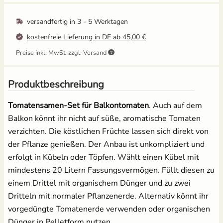
versandfertig in
3 - 5 Werktagen
Salat
Pikierstab aus Holz -
Ballbrause - 250ml
kostenfreie Lieferung in DE ab 45,00 €
Buche
12,49 €
Spinat
3,95 €
Preise inkl. MwSt. zzgl. Versand
UVP
4,39 €
Tomaten
Grow-Set groß -
Anzuchtschalen Set
Produktbeschreibung
Profigärtner
[Kunststoff] &
Pikierstab aus Holz
Zucchini
21,95 €
Tomatensamen-Set für Balkontomaten
. Auch auf dem
13,99 €
Balkon könnt ihr nicht auf süße, aromatische Tomaten
Zuckermais
verzichten. Die köstlichen Früchte lassen sich direkt von
der Pflanze genießen. Der Anbau ist unkompliziert und
Zuckerschoten
erfolgt in Kübeln oder Töpfen. Wählt einen Kübel mit
Tomatenschere zum
Erdtopfpresse für
Ausgeizen, Beschneiden
Hobbygärtner & Profis
mindestens 20 Litern Fassungsvermögen. Füllt diesen zu
& Ernten
7,69 €
einem Drittel mit organischem Dünger und zu zwei
UVP
8,29 €
10,49 €
Dritteln mit normaler Pflanzenerde. Alternativ könnt ihr
UVP
14,95 €
vorgedüngte Tomatenerde verwenden oder organischen
Anzuchtschalen Set &
Dünger in Pelletform nutzen.