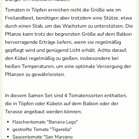
Erdtopfpresse
[Kunststoff]
Tomaten in Töpfen erreichen nicht die Größe wie im
17,99 €
Freilandbeet, benötigen aber trotzdem eine Stütze, etwa
durch einen Stab, um das Wachstum zu unterstützen. Die
Pflanze kann trotz der begrenzten Größe auf dem Balkon
hervorragende Erträge liefern, wenn sie regelmäßig
gepflegt wird und genügend Licht erhält. Achte darauf,
Brennnesseljauche - Bio
Pflanzenschilder zum
Flüssigdünger 250 ml
Beschriften - Buche
den Kübel regelmäßig zu gießen, insbesondere bei
1,99 €
heißen Temperaturen, um eine optimale Versorgung der
3,60 €
UVP
2,49 €
Pflanzen zu gewährleisten.
In diesem Samen Set sind 4 Tomatensorten enthalten,
die in Töpfen oder Kübeln auf dem Balkon oder der
Terasse angebaut werden können;
Flaschentomate "Banana Legs"
gestreifte Tomate "Tigerella"
18 Anzuchttöpfe aus
Kokos Quellerde zur
Saucentomate "San Marzano
Zellulosefasern
Anzucht (1 Liter)