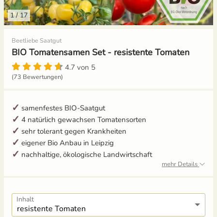
1
/
17
Gemüsesamen Set
Aussaat und Anzucht im Dezember
Beetliebe Saatgut
Gurken
Aussaat und Anzucht im Juli
BIO Tomatensamen Set - resistente Tomaten
Jalapeno
Aussaat und Anzucht im Juni
4.7 von 5
(73 Bewertungen)
Knollenfenchel
Aussaat und Anzucht im Mai
samenfestes BIO-Saatgut
Kohl
4 natürlich gewachsen Tomatensorten
sehr tolerant gegen Krankheiten
Kohlrabi
eigener Bio Anbau in Leipzig
nachhaltige, ökologische Landwirtschaft
Kräutersamen
mehr Details
Küchenkräuter
Inhalt
Kürbis