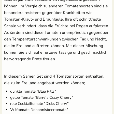
Erdtopfpresse
[Kunststoff]
können. Im Vergleich zu anderen Tomatensorten sind sie
besonders resistent gegenüber Krankheiten wie
17,99 €
Tomaten-Kraut- und Braunfäule. Ihre oft schnittfeste
Schale verhindert, dass die Früchte bei Regen aufplatzen.
Außerdem sind diese Tomaten unempfindlich gegenüber
den Temperaturschwankungen zwischen Tag und Nacht,
Brennnesseljauche - Bio
Pflanzenschilder zum
die im Freiland auftreten können. Mit dieser Mischung
Flüssigdünger 250 ml
Beschriften - Buche
können Sie sich auf eine zuverlässige und geschmacklich
1,99 €
3,60 €
UVP
2,49 €
hervorragende Ernte freuen.
In diesem Samen Set sind 4 Tomatensorten enthalten,
die zu im Freiland angebaut werden können;
dunkle Tomate "Blue Pitts"
gelbe Tomate "Barry´s Crazy Cherry"
rote Cocktailtomate "Dicks Cherry"
18 Anzuchttöpfe aus
Kokos Quellerde zur
Wilftomate "Johannisbeertomate"
Zellulosefasern
Anzucht (1 Liter)