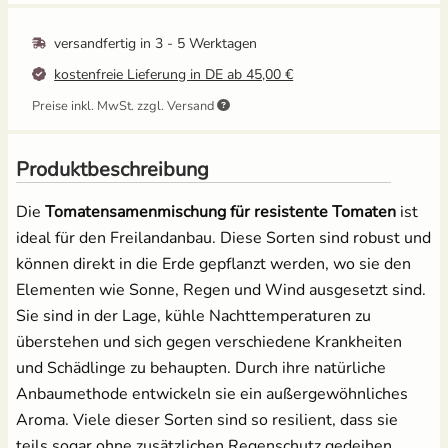
versandfertig in
3 - 5 Werktagen
Salat
Pikierstab aus Holz -
Ballbrause - 250ml
kostenfreie Lieferung in DE ab 45,00 €
Buche
12,49 €
Spinat
3,95 €
Preise inkl. MwSt. zzgl. Versand
UVP
4,39 €
Tomaten
Grow-Set groß -
Anzuchtschalen Set
Produktbeschreibung
Profigärtner
[Kunststoff] &
Pikierstab aus Holz
Zucchini
21,95 €
Die
Tomatensamenmischung für resistente Tomaten
ist
13,99 €
ideal für den Freilandanbau. Diese Sorten sind robust und
Zuckermais
können direkt in die Erde gepflanzt werden, wo sie den
Elementen wie Sonne, Regen und Wind ausgesetzt sind.
Zuckerschoten
Sie sind in der Lage, kühle Nachttemperaturen zu
Tomatenschere zum
Erdtopfpresse für
Ausgeizen, Beschneiden
Hobbygärtner & Profis
überstehen und sich gegen verschiedene Krankheiten
& Ernten
7,69 €
und Schädlinge zu behaupten. Durch ihre natürliche
UVP
8,29 €
10,49 €
Anbaumethode entwickeln sie ein außergewöhnliches
UVP
14,95 €
Aroma. Viele dieser Sorten sind so resilient, dass sie
Anzuchtschalen Set &
teils sogar ohne zusätzlichen Regenschutz gedeihen