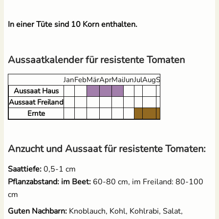
(kompostierbar)
2,49 €
UVP
3,10 €
2,95 €
In einer Tüte sind 10 Korn enthalten.
Aussaatkalender für resistente Tomaten
Jan
Feb
Mär
Apr
Mai
Jun
Jul
Aug
Sep
Okt
Nov
Dez
Aussaat Haus
Aussaat Freiland
Ernte
Anzucht und Aussaat für resistente Tomaten:
Saattiefe:
0,5-1 cm
Pflanzabstand: im Beet:
60-80 cm, im Freiland: 80-100
cm
Guten Nachbarn:
Knoblauch, Kohl, Kohlrabi, Salat,