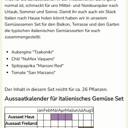
normal ist, schmeckt für uns Mittel- und Nordeuropäer nach
Urlaub, Sommer und Sonne. Damit ihr euch auch ein Stück
Brennnesseljauche - Bio
Pflanzenschilder zum
Italien nach Hause holen könnt haben wir in unserem
Flüssigdünger 250 ml
Beschriften - Buche
Gemüsesamen Set für den Balkon, Terrasse und den Garten
1,99 €
3,60 €
UVP
2,49 €
die typischen italienischen Gemüessorten für euch
zusammengestellt;
Aubergine "Tsakoniki"
Chili "NuMex Vaquero"
Spitzpaprika "Marconi Red"
Tomate "San Marzano"
Der Inhalt in diesem Set reicht für ca. 26 Pflanzen.
18 Anzuchttöpfe aus
Kokos Quellerde zur
Zellulosefasern
Anzucht (1 Liter)
Aussaatkalender für italienisches Gemüse Set
(kompostierbar)
2,49 €
UVP
3,10 €
2,95 €
Jan
Feb
Mär
Apr
Mai
Jun
Jul
Aug
Sep
Okt
Nov
Dez
Aussaat Haus
Aussaat Freiland