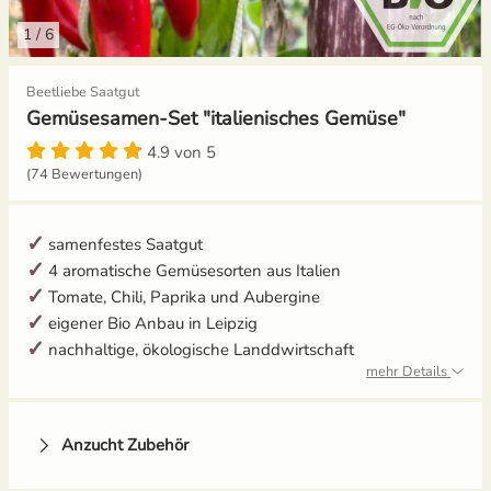
1
/
6
Gelbe Tomaten
Aussaat und Anzucht im Dezember
Beetliebe Saatgut
Gewächshaustomaten
Aussaat und Anzucht im Juli
Gemüsesamen-Set "italienisches Gemüse"
Grüne Tomaten
Aussaat und Anzucht im Juni
4.9 von 5
(74 Bewertungen)
Italienische Tomaten
Aussaat und Anzucht im Mai
samenfestes Saatgut
Ochsenherztomaten
4 aromatische Gemüsesorten aus Italien
Tomate, Chili, Paprika und Aubergine
Orangene Tomaten
eigener Bio Anbau in Leipzig
nachhaltige, ökologische Landdwirtschaft
Pfirsichtomaten
mehr Details
Robuste Tomatensorten
Anzucht Zubehör
Romatomaten