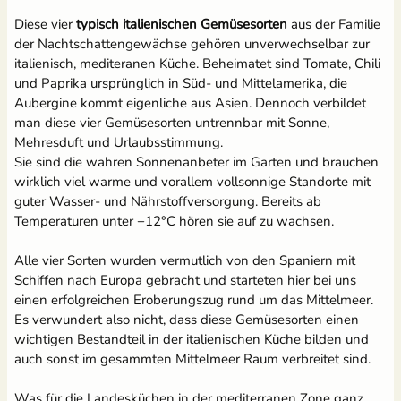
Diese vier
typisch italienischen Gemüsesorten
aus der Familie
Grow-Set groß -
Anzuchtschalen Set
der Nachtschattengewächse gehören unverwechselbar zur
Profigärtner
[Kunststoff] &
italienisch, mediteranen Küche. Beheimatet sind Tomate, Chili
Pikierstab aus Holz
und Paprika ursprünglich in Süd- und Mittelamerika, die
21,95 €
13,99 €
Aubergine kommt eigenliche aus Asien. Dennoch verbildet
man diese vier Gemüsesorten untrennbar mit Sonne,
Mehresduft und Urlaubsstimmung.
Sie sind die wahren Sonnenanbeter im Garten und brauchen
wirklich viel warme und vorallem vollsonnige Standorte mit
Tomatenschere zum
Erdtopfpresse für
Ausgeizen, Beschneiden
Hobbygärtner & Profis
guter Wasser- und Nährstoffversorgung. Bereits ab
& Ernten
Temperaturen unter +12°C hören sie auf zu wachsen.
7,69 €
UVP
8,29 €
10,49 €
Alle vier Sorten wurden vermutlich von den Spaniern mit
UVP
14,95 €
Schiffen nach Europa gebracht und starteten hier bei uns
Anzuchtschalen Set &
einen erfolgreichen Eroberungszug rund um das Mittelmeer.
Erdtopfpresse
Es verwundert also nicht, dass diese Gemüsesorten einen
[Kunststoff]
wichtigen Bestandteil in der italienischen Küche bilden und
17,99 €
auch sonst im gesammten Mittelmeer Raum verbreitet sind.
Was für die Landesküchen in der mediterranen Zone ganz