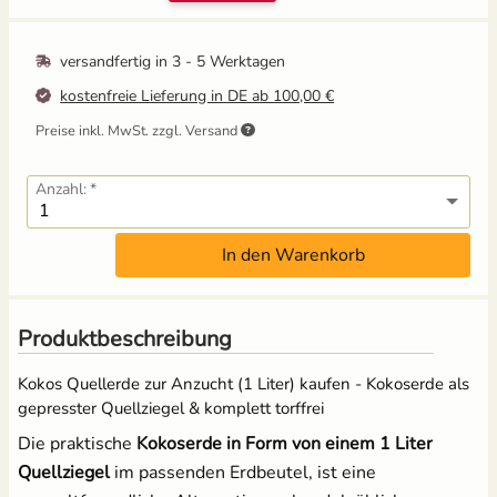
Mangold
Russische Tomaten
versandfertig in
3 - 5 Werktagen
kostenfreie Lieferung in DE ab 100,00 €
Melone
Schwarze Tomaten
Preise inkl. MwSt. zzgl. Versand
Möhren
Tomaten für Tomatenhaus
Anzahl:
Paprika
Tomatensamen Set
In den Warenkorb
Pastinake
Porree/ Lauch
Produktbeschreibung
Kokos Quellerde zur Anzucht (1 Liter) kaufen - Kokoserde als
Radieschen
gepresster Quellziegel & komplett torffrei
Rosenkohl
Die praktische
Kokoserde in Form von einem 1 Liter
Quellziegel
im passenden Erdbeutel, ist eine
Rote Bete