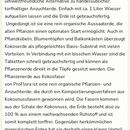
umweltfreundliche Alternative zu handelsüblicher,
torfhaltiger Anzuchterde. Einfach mit ca. 1 Liter Wasser
Salat
aufquellen lassen und die Erde ist gebrauchsfertig.
Ungedüngt ist sie eine rein organische Aussaaterde, die
Spinat
allen Pflanzen einen optimalen Start ermöglicht. Auch in
Pflanzkübeln, Blumentöpfen und Balkonkästen überzeugt
Tomaten
Kokoserde als pflegeleichtes Basis-Substrat mit vielen
Vorteilen. In Verbindung mit ein bisschen Wasser sind die
Zucchini
Tabletten schnell gebrauchsfertig und können als
Pflanzenerde direkt in die Töpfe gesetzt werden. Die
Zuckermais
Pflanzenerde aus Kokosfaser
von ProFlora ist eine rein organische Pflanzen- und
Zuckerschoten
Anzuchterde, die durch ein Kompostierungsverfahren aus
Kokosnussfasern gewonnen wird. Die Fasern kommen
aus der Schale der Kokosnuss, die Erde besteht also zu
100 % aus einem nachwachsenden Rohstoff und ist
somit komplett torffrei. Gegenüber herkömmlichen
mineralischen Erden hat sie deshalb einen klaren Vorteil,