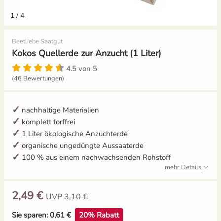
1
/
4
Gemüsesamen Set
Gelbe Tomaten
Aussaat und Anzucht im Dezember
Beetliebe Saatgut
Gurken
Gewächshaustomaten
Aussaat und Anzucht im Juli
Kokos Quellerde zur Anzucht (1 Liter)
Jalapeno
Grüne Tomaten
Aussaat und Anzucht im Juni
4.5 von 5
(46 Bewertungen)
Knollenfenchel
Italienische Tomaten
Aussaat und Anzucht im Mai
nachhaltige Materialien
Kohl
Ochsenherztomaten
komplett torffrei
1 Liter ökologische Anzuchterde
Kohlrabi
Orangene Tomaten
organische ungedüngte Aussaaterde
100 % aus einem nachwachsenden Rohstoff
Kräutersamen
Pfirsichtomaten
mehr Details
Küchenkräuter
Robuste Tomatensorten
2,49 €
UVP
3,10 €
Sie sparen: 0,61 €
20% Rabatt
Kürbis
Romatomaten