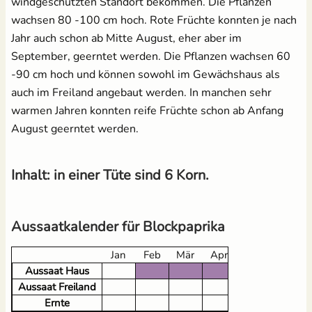
windgeschützten Standort bekommen. Die Pflanzen
wachsen 80 -100 cm hoch. Rote Früchte konnten je nach
Jahr auch schon ab Mitte August, eher aber im
Brennnesseljauche - Bio
Pflanzenschilder zum
September, geerntet werden. Die Pflanzen wachsen 60
Flüssigdünger 250 ml
Beschriften - Buche
-90 cm hoch und können sowohl im Gewächshaus als
1,99 €
3,60 €
UVP
2,49 €
auch im Freiland angebaut werden. In manchen sehr
warmen Jahren konnten reife Früchte schon ab Anfang
August geerntet werden.
Inhalt: in einer Tüte sind 6 Korn.
Aussaatkalender für Blockpaprika
18 Anzuchttöpfe aus
Kokos Quellerde zur
Zellulosefasern
Anzucht (1 Liter)
Jan
Feb
Mär
Apr
Mai
Jun
(kompostierbar)
2,49 €
Aussaat Haus
UVP
3,10 €
2,95 €
Aussaat Freiland
Ernte