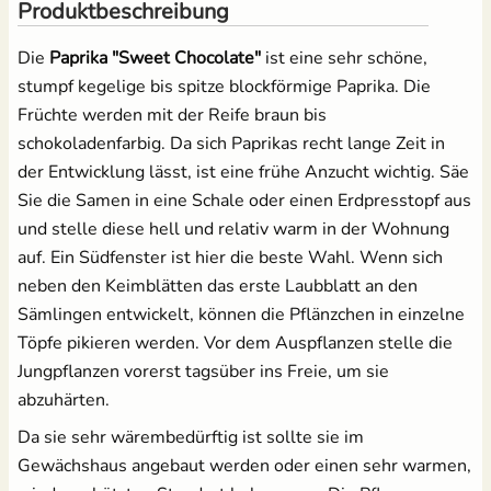
12,49 €
Produktbeschreibung
3,95 €
UVP
4,39 €
Salat
Die
Paprika "Sweet Chocolate"
ist eine sehr schöne,
Grow-Set groß -
Anzuchtschalen Set
stumpf kegelige bis spitze blockförmige Paprika. Die
Profigärtner
[Kunststoff] &
Spinat
Früchte werden mit der Reife braun bis
Pikierstab aus Holz
21,95 €
schokoladenfarbig. Da sich Paprikas recht lange Zeit in
13,99 €
Tomaten
der Entwicklung lässt, ist eine frühe Anzucht wichtig. Säe
Sie die Samen in eine Schale oder einen Erdpresstopf aus
Zucchini
und stelle diese hell und relativ warm in der Wohnung
Tomatenschere zum
Erdtopfpresse für
auf. Ein Südfenster ist hier die beste Wahl. Wenn sich
Ausgeizen, Beschneiden
Hobbygärtner & Profis
Zuckermais
neben den Keimblätten das erste Laubblatt an den
& Ernten
7,69 €
UVP
8,29 €
Sämlingen entwickelt, können die Pflänzchen in einzelne
10,49 €
Zuckerschoten
Töpfe pikieren werden. Vor dem Auspflanzen stelle die
UVP
14,95 €
Jungpflanzen vorerst tagsüber ins Freie, um sie
Anzuchtschalen Set &
abzuhärten.
Erdtopfpresse
[Kunststoff]
Da sie sehr wärembedürftig ist sollte sie im
17,99 €
Gewächshaus angebaut werden oder einen sehr warmen,