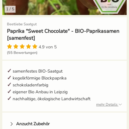
1
/
5
Gemüsesamen Set
Gelbe Tomaten
Aussaat und Anzucht im Dezember
Beetliebe Saatgut
Gurken
Gewächshaustomaten
Aussaat und Anzucht im Juli
Paprika "Sweet Chocolate" - BIO-Paprikasamen
[samenfest]
Jalapeno
Grüne Tomaten
Aussaat und Anzucht im Juni
4.9 von 5
(55 Bewertungen)
Knollenfenchel
Italienische Tomaten
Aussaat und Anzucht im Mai
Kohl
Ochsenherztomaten
samenfestes BIO-Saatgut
kegelkförmige Blockpaprika
Kohlrabi
Orangene Tomaten
schokoladenfarbig
eigener Bio Anbau in Leipzig
Kräutersamen
Pfirsichtomaten
nachhaltige, ökologische Landwirtschaft
mehr Details
Küchenkräuter
Robuste Tomatensorten
Anzucht Zubehör
Kürbis
Romatomaten