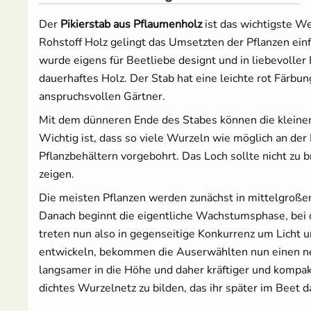
Der
Pikierstab aus Pflaumenholz
ist das wichtigste 
Mangold
Russische Tomaten
Rohstoff Holz gelingt das Umsetzten der Pflanzen ein
wurde eigens für Beetliebe designt und in liebevoller
Melone
Schwarze Tomaten
dauerhaftes Holz. Der Stab hat eine leichte rot Färbu
anspruchsvollen Gärtner.
Möhren
Tomaten für Tomatenhaus
Mit dem dünneren Ende des Stabes können die kleinen
Paprika
Tomatensamen Set
Wichtig ist, dass so viele Wurzeln wie möglich an der
Pflanzbehältern vorgebohrt. Das Loch sollte nicht zu 
Pastinake
zeigen.
Die meisten Pflanzen werden zunächst in mittelgroßen
Porree/ Lauch
Danach beginnt die eigentliche Wachstumsphase, bei d
treten nun also in gegenseitige Konkurrenz um Licht u
Radieschen
entwickeln, bekommen die Auserwählten nun einen ne
langsamer in die Höhe und daher kräftiger und kompak
Rosenkohl
dichtes Wurzelnetz zu bilden, das ihr später im Beet 
Rote Bete