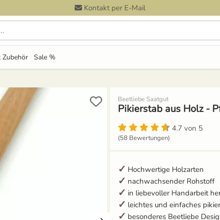
Kontakt per E-Mail
 Zubehör
Sale %
Beetliebe Saatgut
Pikierstab aus Holz - 
4.7 von 5
(58 Bewertungen)
Hochwertige Holzarten
nachwachsender Rohstoff
in liebevoller Handarbeit he
leichtes und einfaches pikie
besonderes Beetliebe Desi