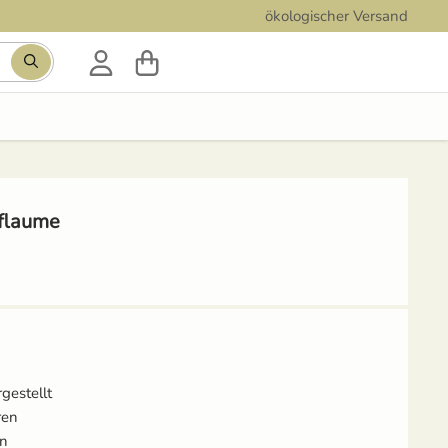
ökologischer Versand
Pflaume
rgestellt
ren
gn