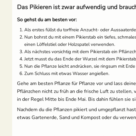
Das Pikieren ist zwar aufwendig und braucht
Salat
So gehst du am besten vor:
Als erstes füllst du torffreie Anzucht- oder Aussaaterd
Spinat
Nun bohrst du mit einem Pikierstab ein tiefes, schmale
einen Löffelstiel oder Holzspatel verwenden.
Tomaten
Als nächstes vorsichtig mit dem Pikierstab ein Pflänzc
Jetzt musst du das Ende der Wurzel mit dem Pikierstab i
Zucchini
Nun die Pflanze leicht andrücken, sie ringsum mit Erde
Zum Schluss mit etwas Wasser angießen.
Zuckermais
Gehe am besten Pflanze für Pflanze vor und lass deine
Pflänzchen nicht zu früh an die frische Luft zu stelle
Zuckerschoten
in der Regel Mitte bis Ende Mai. Bis dahin fühlen sie
Nachdem du die Pflanzen pikiert und umgepflanzt hast
etwas Gartenerde, Sand und Kompost oder du verwend