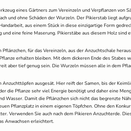
Werkzeug eines Gärtners zum Vereinzeln und Verpflanzen von
fach und ohne Schäden der Wurzeln. Der Pikierstab liegt aufg
 Handarbeit, aus einem Stück in diese einzigartige Form gedre
ng und eine feine Maserung. Pikierstäbe aus diesem Holz sind
 Pflänzchen, für das Vereinzeln, aus der Anzuchtschale herau
 Pflanze erhalten bleiben. Mit dem dickeren Ende des Stabes w
breit aber tief genug sein. Die Wurzeln müssen alle in dem Pfl
 Anzuchttöpfen ausgesät. Hier reift der Samen, bis der Keimli
er die Pflanze sehr viel Energie benötigt und daher eine Men
nd Wasser. Damit die Pflänzchen sich nicht das begrenzte Nähr
uen Pflanzplatz in einem eigenen Töpfchen. Ohne den Konkur
ter. Verwenden Sie auch nach dem Pikieren Anzuchterde. Diese 
das Anwachsen erleichtert.