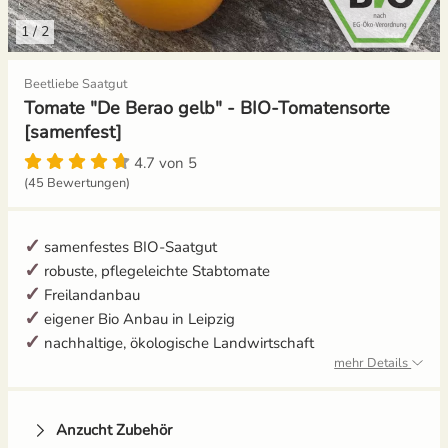
1
/
2
Gemüsesamen Set
Gelbe Tomaten
Aussaat und Anzucht im Dezember
Beetliebe Saatgut
Gurken
Gewächshaustomaten
Aussaat und Anzucht im Juli
Tomate "De Berao gelb" - BIO-Tomatensorte
[samenfest]
Jalapeno
Grüne Tomaten
Aussaat und Anzucht im Juni
4.7 von 5
(45 Bewertungen)
Knollenfenchel
Italienische Tomaten
Aussaat und Anzucht im Mai
Kohl
Ochsenherztomaten
samenfestes BIO-Saatgut
robuste, pflegeleichte Stabtomate
Kohlrabi
Orangene Tomaten
Freilandanbau
eigener Bio Anbau in Leipzig
Kräutersamen
Pfirsichtomaten
nachhaltige, ökologische Landwirtschaft
mehr Details
Küchenkräuter
Robuste Tomatensorten
Anzucht Zubehör
Kürbis
Romatomaten