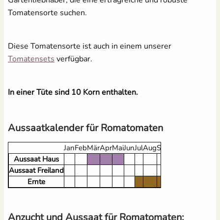
Tomatensorte suchen.
Brennnesseljauche - Bio
Pflanzenschilder zum
Diese Tomatensorte ist auch in einem unserer
Flüssigdünger 250 ml
Beschriften - Buche
öffnet in neuem Fenster
Tomatensets
verfügbar.
1,99 €
3,60 €
UVP
2,49 €
In einer Tüte sind 10 Korn enthalten.
Aussaatkalender für Romatomaten
Jan
Feb
Mär
Apr
Mai
Jun
Jul
Aug
Sep
Okt
Nov
Dez
Aussaat Haus
18 Anzuchttöpfe aus
Kokos Quellerde zur
Aussaat Freiland
Zellulosefasern
Anzucht (1 Liter)
Ernte
(kompostierbar)
2,49 €
UVP
3,10 €
2,95 €
Anzucht und Aussaat für Romatomaten: