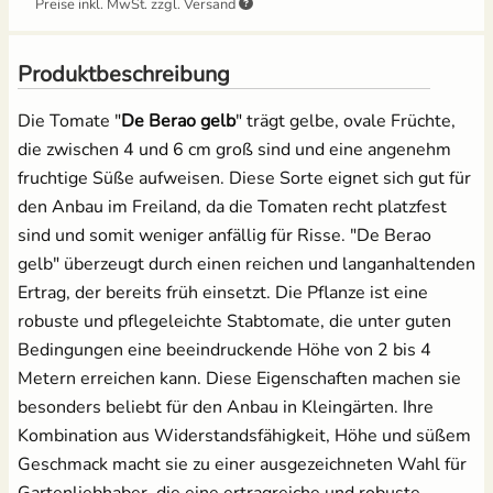
12,49 €
Preise inkl. MwSt. zzgl. Versand
3,95 €
UVP
4,39 €
Salat
Produktbeschreibung
Grow-Set groß -
Anzuchtschalen Set
Profigärtner
[Kunststoff] &
Spinat
Pikierstab aus Holz
Die Tomate "
De Berao gelb
" trägt gelbe, ovale Früchte,
21,95 €
die zwischen 4 und 6 cm groß sind und eine angenehm
13,99 €
Tomaten
fruchtige Süße aufweisen. Diese Sorte eignet sich gut für
den Anbau im Freiland, da die Tomaten recht platzfest
Zucchini
sind und somit weniger anfällig für Risse. "De Berao
Tomatenschere zum
Erdtopfpresse für
gelb" überzeugt durch einen reichen und langanhaltenden
Ausgeizen, Beschneiden
Hobbygärtner & Profis
Zuckermais
& Ernten
Ertrag, der bereits früh einsetzt. Die Pflanze ist eine
7,69 €
UVP
8,29 €
robuste und pflegeleichte Stabtomate, die unter guten
10,49 €
Zuckerschoten
UVP
14,95 €
Bedingungen eine beeindruckende Höhe von 2 bis 4
Metern erreichen kann. Diese Eigenschaften machen sie
Anzuchtschalen Set &
Erdtopfpresse
besonders beliebt für den Anbau in Kleingärten. Ihre
[Kunststoff]
Kombination aus Widerstandsfähigkeit, Höhe und süßem
17,99 €
Geschmack macht sie zu einer ausgezeichneten Wahl für
Gartenliebhaber, die eine ertragreiche und robuste