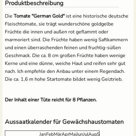
12,49 €
Produktbeschreibung
3,95 €
UVP
4,39 €
Salat
Die
Tomate "German Gold"
ist eine historische deutsche
Grow-Set groß -
Anzuchtschalen Set
Fleischtomate, sie trägt wunderschöne goldgelbe
Profigärtner
[Kunststoff] &
Spinat
Früchte die innen und außen rot geflammt oder
Pikierstab aus Holz
21,95 €
marmoriert sind. Die Früchte haben wenig Saftkammern
13,99 €
Tomaten
und einen überraschenden feinen und fruchtig-süßen
Geschmack. Die ca. 8 cm großen Früchte haben wenige
Zucchini
Kerne und eine dünne, weiche Haut und reifen sehr gut
Tomatenschere zum
Erdtopfpresse für
nach. Ich empfehle den Anbau unter einem Regendach.
Ausgeizen, Beschneiden
Hobbygärtner & Profis
Zuckermais
Die ca. 1,6 m hohe Startomate bildet wenig Geiztrieb.
& Ernten
7,69 €
UVP
8,29 €
10,49 €
Zuckerschoten
UVP
14,95 €
Der Inhalt einer Tüte reicht für 8 Pflanzen.
Anzuchtschalen Set &
Erdtopfpresse
[Kunststoff]
Aussaatkalender für Gewächshaustomaten
17,99 €
Jan
Feb
Mär
Apr
Mai
Jun
Jul
Aug
Sep
Okt
Nov
Dez