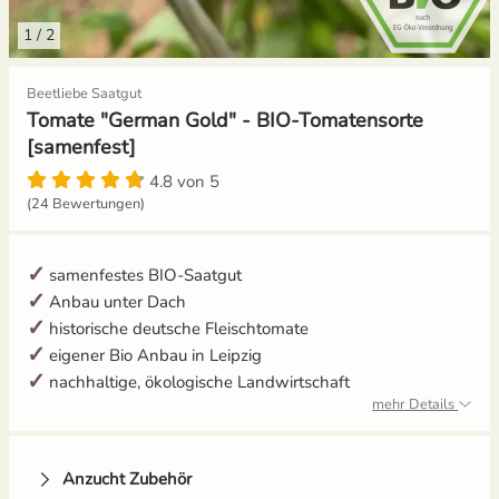
1
/
2
Gemüsesamen Set
Gelbe Tomaten
Aussaat und Anzucht im Dezember
Beetliebe Saatgut
Gurken
Gewächshaustomaten
Aussaat und Anzucht im Juli
Tomate "German Gold" - BIO-Tomatensorte
[samenfest]
Jalapeno
Grüne Tomaten
Aussaat und Anzucht im Juni
4.8 von 5
(24 Bewertungen)
Knollenfenchel
Italienische Tomaten
Aussaat und Anzucht im Mai
Kohl
Ochsenherztomaten
samenfestes BIO-Saatgut
Anbau unter Dach
Kohlrabi
Orangene Tomaten
historische deutsche Fleischtomate
eigener Bio Anbau in Leipzig
Kräutersamen
Pfirsichtomaten
nachhaltige, ökologische Landwirtschaft
mehr Details
Küchenkräuter
Robuste Tomatensorten
Anzucht Zubehör
Kürbis
Romatomaten