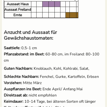
Aussaat Haus
Aussaat Freiland
Ernte
Brennnesseljauche - Bio
Pflanzenschilder zum
Flüssigdünger 250 ml
Beschriften - Buche
1,99 €
3,60 €
UVP
2,49 €
Anzucht und Aussaat für
Gewächshaustomaten:
Saattiefe:
0,5-1 cm
Pflanzabstand: im Beet:
60-80 cm, im Freiland: 80-100
cm
Guten Nachbarn:
Knoblauch, Kohl, Kohlrabi, Salat,
Schlechte Nachbarn:
Fenchel, Gurke, Kartoffeln, Erbsen
18 Anzuchttöpfe aus
Kokos Quellerde zur
Vorziehen:
Mitte März
Zellulosefasern
Anzucht (1 Liter)
Auspflanzen ins Beet:
Ende April/ Anfang Mai
(kompostierbar)
2,49 €
UVP
3,10 €
Direktsaat ab:
nicht empfohlen
2,95 €
Keimdauer:
10-14 Tage, bei älteren Sorten oft länger