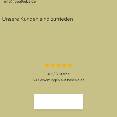
info@beetliebe.de
Unsere Kunden sind zufrieden
4.9 von 5
4.9 / 5
Sterne
50 Bewertungen auf basenio.de
öffnet in neuem Fenster
öffnet in neuem Fenster