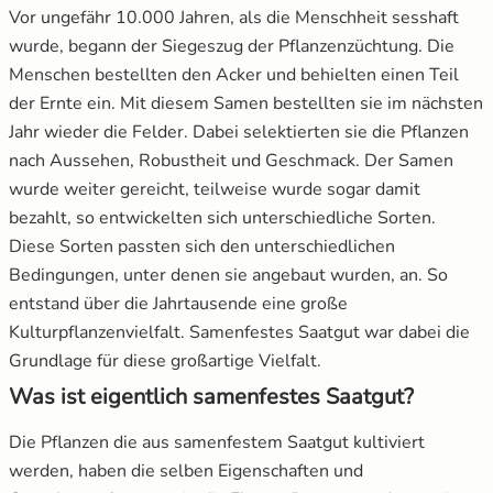
Vor ungefähr 10.000 Jahren, als die Menschheit sesshaft
wurde, begann der Siegeszug der Pflanzenzüchtung. Die
Mangold
Russische Tomaten
Menschen bestellten den Acker und behielten einen Teil
der Ernte ein. Mit diesem Samen bestellten sie im nächsten
Melone
Schwarze Tomaten
Jahr wieder die Felder. Dabei selektierten sie die Pflanzen
Möhren
Tomaten für Tomatenhaus
nach Aussehen, Robustheit und Geschmack. Der Samen
wurde weiter gereicht, teilweise wurde sogar damit
Paprika
Tomatensamen Set
bezahlt, so entwickelten sich unterschiedliche Sorten.
Diese Sorten passten sich den unterschiedlichen
Pastinake
Bedingungen, unter denen sie angebaut wurden, an. So
entstand über die Jahrtausende eine große
Porree/ Lauch
Kulturpflanzenvielfalt. Samenfestes Saatgut war dabei die
Grundlage für diese großartige Vielfalt.
Radieschen
Was ist eigentlich samenfestes Saatgut?
Rosenkohl
Die Pflanzen die aus samenfestem Saatgut kultiviert
werden, haben die selben Eigenschaften und
Rote Bete