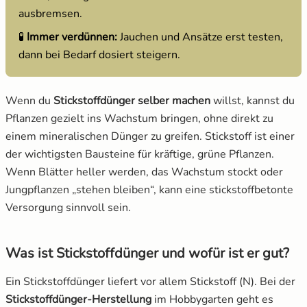
ausbremsen.
5.1
Brennnesseljauche ansetzen
Mangold
Russische Tomaten
🧪
Immer verdünnen:
Jauchen und Ansätze erst testen,
5.2
Schafwolle und Hornspäne als Langzeitdünger
dann bei Bedarf dosiert steigern.
Melone
Schwarze Tomaten
nutzen
Möhren
Tomaten für Tomatenhaus
5.3
Rasenschnittauszug als milde Lösung
Wenn du
Stickstoffdünger selber machen
willst, kannst du
Pflanzen gezielt ins Wachstum bringen, ohne direkt zu
5.4
Hühnermist richtig einordnen
Paprika
Tomatensamen Set
einem mineralischen Dünger zu greifen. Stickstoff ist einer
der wichtigsten Bausteine für kräftige, grüne Pflanzen.
6.
Hierauf musst du achten
Pastinake
Wenn Blätter heller werden, das Wachstum stockt oder
Jungpflanzen „stehen bleiben“, kann eine stickstoffbetonte
Porree/ Lauch
Versorgung sinnvoll sein.
Radieschen
Was ist Stickstoffdünger und wofür ist er gut?
Rosenkohl
Ein Stickstoffdünger liefert vor allem Stickstoff (N). Bei der
Stickstoffdünger-Herstellung
im Hobbygarten geht es
Rote Bete