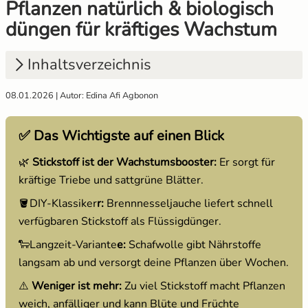
Pflanzen natürlich & biologisch
düngen für kräftiges Wachstum
Gemüsesamen Set
Gelbe Tomaten
Anzuchtsets
Aussaat und Anzucht im Dezember
Gurken
Gewächshaustomaten
Anzucht Zubehör
Aussaat und Anzucht im Juli
Inhaltsverzeichnis
Jalapeno
Grüne Tomaten
Naturkosmetik
Aussaat und Anzucht im Juni
08.01.2026 | Autor: Edina Afi Agbonon
1.
Was ist Stickstoffdünger und wofür ist er
gut?
Knollenfenchel
Italienische Tomaten
Saatgut Adventskalender
Aussaat und Anzucht im Mai
✅ Das Wichtigste auf einen Blick
2.
Stickstoffdünger für den Rasen: Grüner
🌿
Stickstoff ist der Wachstumsbooster:
Er sorgt für
Teppich statt Klee
Kohl
Ochsenherztomaten
Sale %
kräftige Triebe und sattgrüne Blätter.
3.
Für welche Pflanzen eignet sich
Kohlrabi
Orangene Tomaten
Wertgutscheine
🪣DIY-Klassiker
r:
Brennnesseljauche liefert schnell
Stickstoffdünger?
verfügbaren Stickstoff als Flüssigdünger.
Kräutersamen
Pfirsichtomaten
4.
Dünger-Methoden im Vergleich: Wirkung &
🐑Langzeit-Variante
e:
Schafwolle gibt Nährstoffe
Anwendung
langsam ab und versorgt deine Pflanzen über Wochen.
Küchenkräuter
Robuste Tomatensorten
5.
Stickstoffdünger herstellen: die
⚠️
Weniger ist mehr:
Zu viel Stickstoff macht Pflanzen
verschiedenen Methoden
Kürbis
Romatomaten
weich, anfälliger und kann Blüte und Früchte