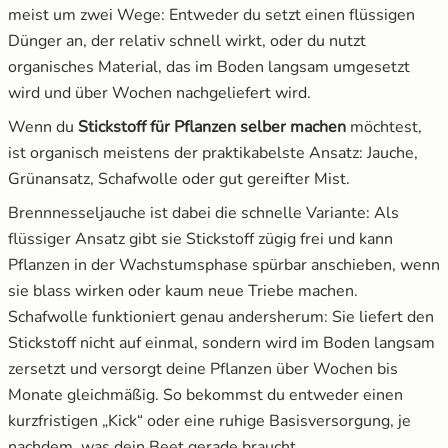
meist um zwei Wege: Entweder du setzt einen flüssigen
Dünger an, der relativ schnell wirkt, oder du nutzt
Salat
organisches Material, das im Boden langsam umgesetzt
wird und über Wochen nachgeliefert wird.
Spinat
Wenn du
Stickstoff für Pflanzen selber machen
möchtest,
Tomaten
ist organisch meistens der praktikabelste Ansatz: Jauche,
Grünansatz, Schafwolle oder gut gereifter Mist.
Zucchini
Brennnesseljauche ist dabei die schnelle Variante: Als
flüssiger Ansatz gibt sie Stickstoff zügig frei und kann
Zuckermais
Pflanzen in der Wachstumsphase spürbar anschieben, wenn
sie blass wirken oder kaum neue Triebe machen.
Zuckerschoten
Schafwolle funktioniert genau andersherum: Sie liefert den
Stickstoff nicht auf einmal, sondern wird im Boden langsam
zersetzt und versorgt deine Pflanzen über Wochen bis
Monate gleichmäßig. So bekommst du entweder einen
kurzfristigen „Kick“ oder eine ruhige Basisversorgung, je
nachdem, was dein Beet gerade braucht.