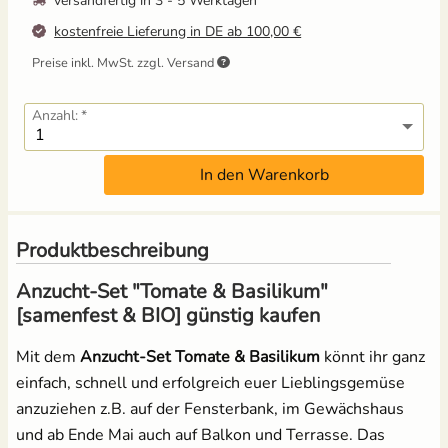
versandfertig in
3 - 5 Werktagen
kostenfreie Lieferung in DE ab 100,00 €
Mangold
Russische Tomaten
Preise inkl. MwSt. zzgl. Versand
Melone
Schwarze Tomaten
Anzahl:
Möhren
Tomaten für Tomatenhaus
In den Warenkorb
Paprika
Tomatensamen Set
Pastinake
Produktbeschreibung
Anzucht-Set "Tomate & Basilikum"
Porree/ Lauch
[samenfest & BIO] günstig kaufen
Radieschen
Mit dem
Anzucht-Set Tomate & Basilikum
könnt ihr ganz
einfach, schnell und erfolgreich euer Lieblingsgemüse
Rosenkohl
anzuziehen z.B. auf der Fensterbank, im Gewächshaus
und ab Ende Mai auch auf Balkon und Terrasse. Das
Rote Bete