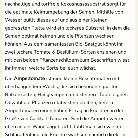
nachhaltige und torffreie Kokosnussssubstrat sorgt für
die optimale Keimumgebung der Samen. Mithilfe von
Salat
Wasser quillt dieses auf und aus einer kleinen
gepressten Platte wird ein lockeres Substrat, in dem die
Spinat
Samen optimal keimen und die Pflanzen wachsen
können. Aus dem samenfesten Bio-Saatgut könnt ihr
Tomaten
zwei leckere Tomate & Basilikum-Sorten anziehen und
mit den beiden Pflanzenschildern zum Beschriften wisst
Zucchini
ihr immer, welche Sorte bei euch wächst.
Zuckermais
Die
Ampeltomate
ist eine kleine Buschtomaten mit
überhängendem Wuchs, die sich besonders gut für
Zuckerschoten
Balkonkästen, Hängeampeln und kleinere Töpfe eignet.
Obwohl die Pflanzen relativ klein bleiben, liefern
Ampeltomaten einen hohen Ertrag an Früchten in der
Größe von Cocktail-Tomaten. Sind die Ampeln weiter
oben an der Wand angebracht, fühlt man sich wie im
Schlaraffenland, die Früchte wachsen nämlich direkt in