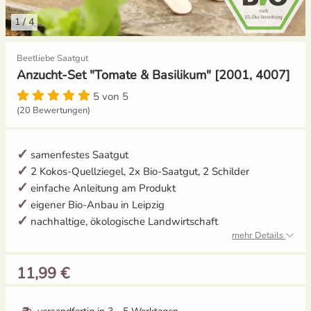
1
/
4
Gemüsesamen Set
Gelbe Tomaten
Aussaat und Anzucht im Dezember
Beetliebe Saatgut
Gurken
Gewächshaustomaten
Aussaat und Anzucht im Juli
Anzucht-Set "Tomate & Basilikum" [2001, 4007]
Jalapeno
Grüne Tomaten
Aussaat und Anzucht im Juni
5 von 5
(20 Bewertungen)
Knollenfenchel
Italienische Tomaten
Aussaat und Anzucht im Mai
samenfestes Saatgut
Kohl
Ochsenherztomaten
2 Kokos-Quellziegel, 2x Bio-Saatgut, 2 Schilder
einfache Anleitung am Produkt
Kohlrabi
Orangene Tomaten
eigener Bio-Anbau in Leipzig
nachhaltige, ökologische Landwirtschaft
Kräutersamen
Pfirsichtomaten
mehr Details
11,99 €
Küchenkräuter
Robuste Tomatensorten
Kürbis
Romatomaten