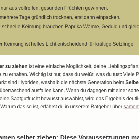
ka selber ziehen aus kernen: Saatgut aus der Frucht ge
 nur aus vollreifen, gesunden Früchten gewinnen.
ka samen keimen lassen: so startest du schneller
mehrere Tage gründlich trocknen, erst dann einpacken.
ne schnelle Keimung brauchen Paprika Wärme, Geduld und gle
ka-Setzlinge selber ziehen: Pflege in der Wohnung und
on
 Keimung ist helles Licht entscheidend für kräftige Setzlinge.
paprika, Snack-Paprika & Peperoni: Vielfalt im Anbau
er zu ziehen
ist eine einfache Möglichkeit, deine Lieblingspfla
 zu erhalten. Wichtig ist nur, dass du weißt, was du tust: Viele 
kt sind Hybriden, weshalb die nächste Generation beim
Selb
überraschend ausfallen kann. Wenn du dagegen mit einer sorte
deine Saatgutfrucht bewusst auswählst, wird das Ergebnis deutl
. Warum das so ist, erfährst du in unserem Ratgeber über
samenf
amen selber ziehen: Diese Voraussetzungen m