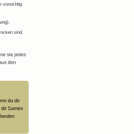
 vorsichtig
ung).
rocken sind.
hne sie jedes
 aus den
enn du dir
u dir Samen
 besten