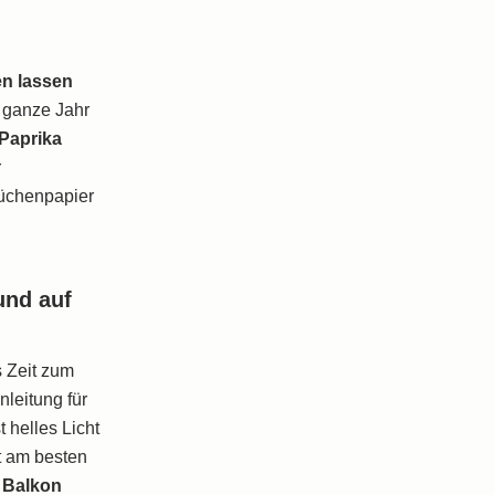
en lassen
s ganze Jahr
Paprika
r
Küchenpapier
und auf
s Zeit zum
nleitung für
t helles Licht
t am besten
 Balkon