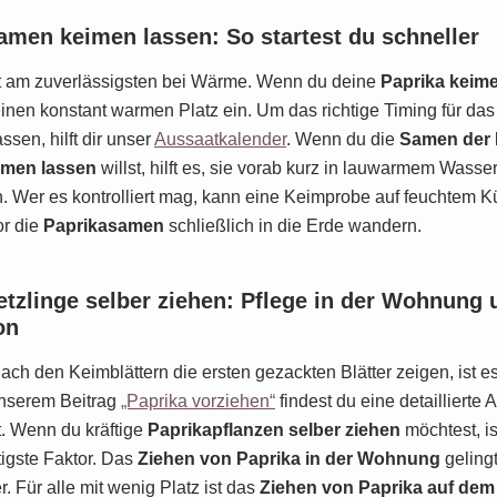
amen keimen lassen: So startest du schneller
t am zuverlässigsten bei Wärme. Wenn du deine
Paprika keim
 einen konstant warmen Platz ein. Um das richtige Timing für da
ssen, hilft dir unser
Aussaatkalender
. Wenn du die
Samen der 
imen lassen
willst, hilft es, sie vorab kurz in lauwarmem Wasse
. Wer es kontrolliert mag, kann eine Keimprobe auf feuchtem 
r die
Paprikasamen
schließlich in die Erde wandern.
etzlinge selber ziehen: Pflege in der Wohnung 
on
ach den Keimblättern die ersten gezackten Blätter zeigen, ist e
unserem Beitrag
„Paprika vorziehen“
findest du eine detaillierte A
t. Wenn du kräftige
Paprikapflanzen selber ziehen
möchtest, is
htigste Faktor. Das
Ziehen von Paprika in der Wohnung
geling
. Für alle mit wenig Platz ist das
Ziehen von Paprika auf dem