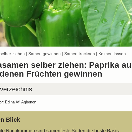
selber ziehen | Samen gewinnen | Samen trocknen | Keimen lassen
asamen selber ziehen: Paprika au
denen Früchten gewinnen
sverzeichnis
or: Edina Afi Agbonon
ka samen selber ziehen: diese Voraussetzungen mache
en Blick
schied
ile Nachkommen sind samenfeste Sorten die beste Basis.