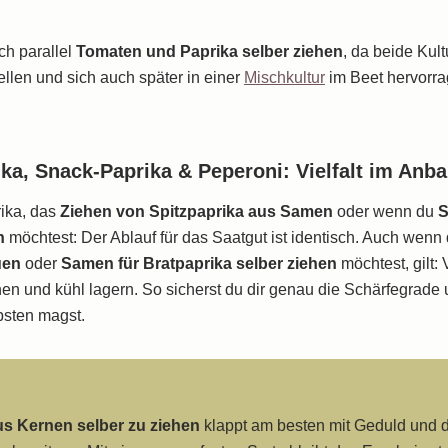
ch parallel
Tomaten und Paprika selber ziehen
, da beide Kul
llen und sich auch später in einer
Mischkultur
im Beet hervorr
ika, Snack-Paprika & Peperoni: Vielfalt im Anb
ika, das
Ziehen von Spitzpaprika aus Samen
oder wenn du
S
n
möchtest: Der Ablauf für das Saatgut ist identisch. Auch wenn
uen
oder
Samen für Bratpaprika selber ziehen
möchtest, gilt: 
nen und kühl lagern. So sicherst du dir genau die Schärfegrade
bsten magst.
us Kernen selber zu ziehen
klappt am besten mit Geduld und 