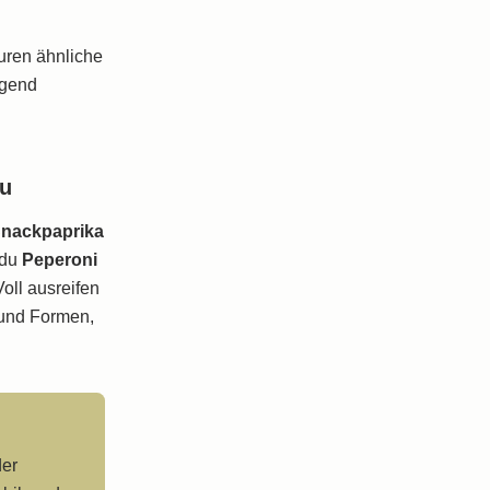
turen ähnliche
agend
au
nackpaprika
 du
Peperoni
Voll ausreifen
 und Formen,
der