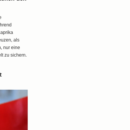
e
ährend
aprika
euzen, als
, nur eine
t zu sichern.
t