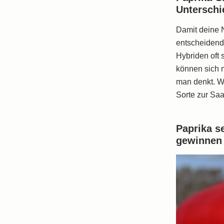
Unterschi
Rote Bete
Damit deine 
Salat
entscheidend
Hybriden oft
Spinat
können sich m
man denkt. We
Tomaten
Sorte zur Saa
Zucchini
Paprika s
Zuckermais
gewinnen
Zuckerschoten