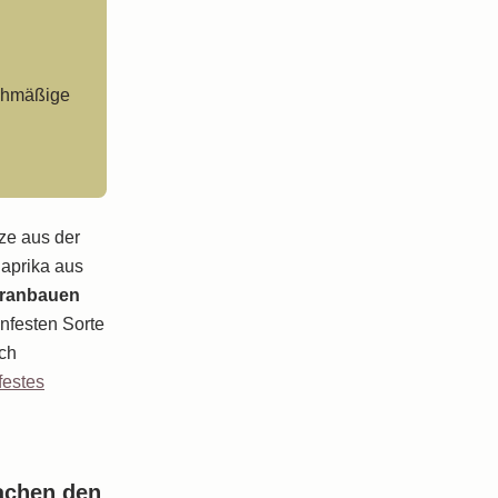
winnen
ichmäßige
 auf dem
nze aus der
Paprika aus
eranbauen
nfesten Sorte
ich
estes
achen den