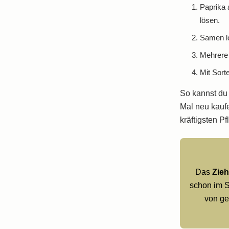
Paprika 
lösen.
Samen lo
Mehrere 
Mit Sort
So kannst du
Mal neu kauf
kräftigsten P
Das
Zie
schon im S
von ge