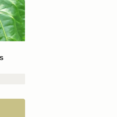
s
n den