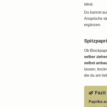
ideal.
Du kannst au
Ansprüche ste
ergänzen.
Spitzpapr
Ob Blockpapr
selber ziehe
selbst anba
lassen, trock
die du am lie
🌿 Fazit
Paprika a