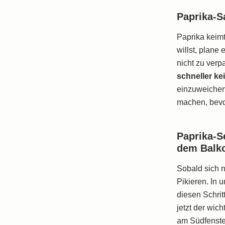
Paprika-S
Paprika keim
willst, plane
nicht zu verpa
schneller ke
einzuweichen
machen, bevo
Paprika-S
dem Balk
Sobald sich n
Pikieren. In 
diesen Schrit
jetzt der wic
am Südfenster