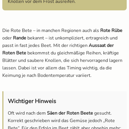
Knollen vor dem Frost ausreifen.
Mangold
Russische Tomaten
Melone
Schwarze Tomaten
Die Rote Bete – in manchen Regionen auch als
Rote Rübe
oder
Rande
bekannt – ist unkompliziert, ertragreich und
Möhren
Tomaten für Tomatenhaus
passt in fast jedes Beet. Mit der richtigen
Aussaat der
Roten Bete
bekommst du gleichmäßige Reihen, kräftige
Paprika
Tomatensamen Set
Blätter und saubere Knollen, die sich hervorragend lagern
lassen. Dabei ist vor allem das Timing wichtig, da die
Pastinake
Keimung je nach Bodentemperatur variiert.
Porree/ Lauch
Radieschen
Wichtiger Hinweis
Oft wird nach dem
Säen der Roten Beete
gesucht.
Rosenkohl
Korrekt geschrieben wird das Gemüse jedoch „Rote
Bete“. Für den Erfolg im Beet zählt aber ohnehin mehr:
Rote Bete