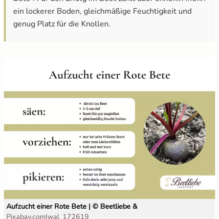
ein lockerer Boden, gleichmäßige Feuchtigkeit und
genug Platz für die Knollen.
Salat
Spinat
Tomaten
Zucchini
Zuckermais
Zuckerschoten
Aufzucht einer Rote Bete | © Beetliebe &
öffnet in neuem Fenster
Pixabay.com|wal_172619