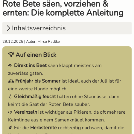
Rote Bete säen, vorziehen &
ernten: Die komplette Anleitung
Gemüsesamen Set
Gelbe Tomaten
Anzuchtsets
Aussaat und Anzucht im Dezember
Gurken
Gewächshaustomaten
Anzucht Zubehör
Aussaat und Anzucht im Juli
Inhaltsverzeichnis
Jalapeno
Grüne Tomaten
Naturkosmetik
Aussaat und Anzucht im Juni
29.12.2025 | Autor: Mirco Radtke
1.
Wichtiger Hinweis
💡 Auf einen Blick
2.
Aussaat im Beet
Knollenfenchel
Italienische Tomaten
Saatgut Adventskalender
Aussaat und Anzucht im Mai
🌱
Direkt ins Beet
säen klappt meistens am
3.
Der richtige Zeitpunkt
Kohl
Ochsenherztomaten
Sale %
zuverlässigsten.
4.
Vorziehen und Pikieren
🕰️
Frühjahr bis Sommer
ist ideal, auch der Juli ist für
Kohlrabi
Orangene Tomaten
Wertgutscheine
eine zweite Runde möglich.
5.
Optimale Pflanzabstände
💧
Gleichmäßig feucht
halten ohne Staunässe, dann
Kräutersamen
Pfirsichtomaten
keimt die Saat der Roten Bete sauber.
6.
Rote Bete richtig ernten
🌿
Vereinzeln
ist wichtiger als Pikieren, da oft mehrere
Küchenkräuter
Robuste Tomatensorten
Keimlinge aus einem Samenknäuel kommen.
🍂 Für die
Herbsternte
rechtzeitig nachsäen, damit die
Kürbis
Romatomaten