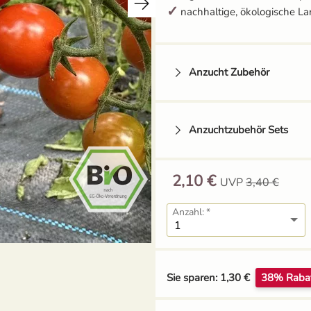
nachhaltige, ökologische La
Anzucht Zubehör
Anzuchtzubehör Sets
2,10 €
UVP
3,40 €
Tomatenhaken mit
Schnur
Anzahl:
1,49 €
Grow-Set klein -
Balkongärtner
Sie sparen: 1,30 €
38% Raba
12,95 €
UVP
13,59 €