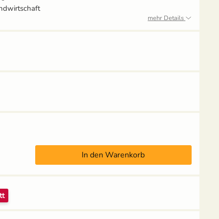
ndwirtschaft
mehr Details
Anzuchtschale mit
Pikierstab aus Holz -
Deckel (Kunststoff)
Buche
In den Warenkorb
4,49 €
3,95 €
UVP
5,59 €
UVP
4,39 €
Grow-Set mittel -
Grow-Set groß -
Hobbygärtner
Profigärtner
tt
14,95 €
21,95 €