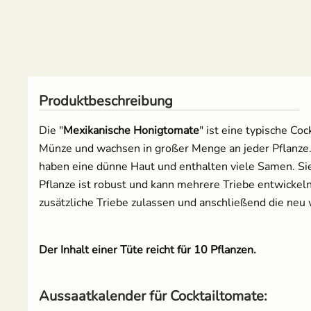
Mangold
Melone
Produktbeschreibung
Möhren
Die "
Mexikanische Honigtomate
" ist eine typische Co
Paprika
Münze und wachsen in großer Menge an jeder Pflanze. D
haben eine dünne Haut und enthalten viele Samen. Si
Pastinake
Pflanze ist robust und kann mehrere Triebe entwickel
zusätzliche Triebe zulassen und anschließend die neu 
Porree/ Lauch
Radieschen
Der Inhalt einer Tüte reicht für 10 Pflanzen.
Rosenkohl
Aussaatkalender für Cocktailtomate:
Rote Bete