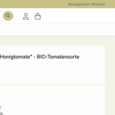
ökologischer Versand
 Honigtomate" - BIO-Tomatensorte
e
ig