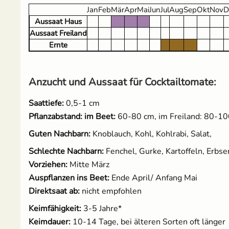
Jan
Feb
Mär
Apr
Mai
Jun
Jul
Aug
Sep
Okt
Nov
D
Aussaat Haus
Salat
Aussaat Freiland
Ernte
Spinat
Tomaten
Anzucht und Aussaat für Cocktailtomate:
Saattiefe:
0,5-1 cm
Zucchini
Pflanzabstand: im Beet:
60-80 cm, im Freiland: 80-1
Zuckermais
Guten Nachbarn:
Knoblauch, Kohl, Kohlrabi, Salat,
Schlechte Nachbarn:
Fenchel, Gurke, Kartoffeln, Erbse
Zuckerschoten
Vorziehen:
Mitte März
Auspflanzen ins Beet:
Ende April/ Anfang Mai
Direktsaat ab:
nicht empfohlen
Keimfähigkeit:
3-5 Jahre*
Keimdauer:
10-14 Tage, bei älteren Sorten oft länger