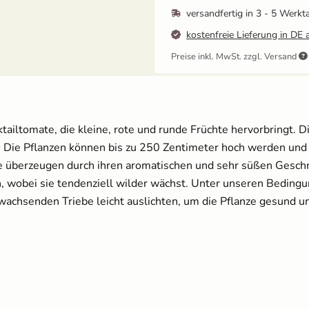
versandfertig in
3 - 5 Werkt
kostenfreie Lieferung in DE 
Preise inkl. MwSt. zzgl. Versand
Ballbrause - 250ml
12,49 €
cktailtomate, die kleine, rote und runde Früchte hervorbringt.
Anzuchtschalen Set
[Kunststoff] & Pikierstab
ie Pflanzen können bis zu 250 Zentimeter hoch werden und beg
aus Holz
e überzeugen durch ihren aromatischen und sehr süßen Geschm
13,99 €
n, wobei sie tendenziell wilder wächst. Unter unseren Beding
wachsenden Triebe leicht auslichten, um die Pflanze gesund un
Brennnesseljauche - Bio
Flüssigdünger 250 ml
3,60 €