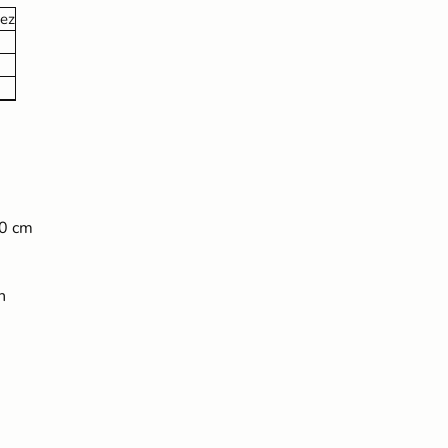
ez
Kokos Quellerde zur
00 cm
Anzucht (1 Liter)
2,49 €
UVP
3,10 €
n