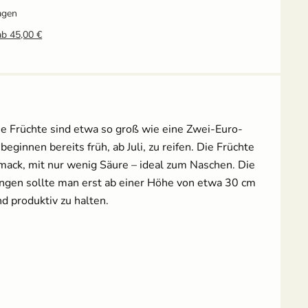
agen
ab 45,00 €
Tomatenschere zum
Erdtopfpresse für
Ausgeizen, Beschneiden
Hobbygärtner & Profis
& Ernten
7,69 €
UVP
8,29 €
10,49 €
UVP
14,95 €
 Die Früchte sind etwa so groß wie eine Zwei-Euro-
Anzuchtschalen Set &
Erdtopfpresse
innen bereits früh, ab Juli, zu reifen. Die Früchte
[Kunststoff]
ack, mit nur wenig Säure – ideal zum Naschen. Die
17,99 €
ungen sollte man erst ab einer Höhe von etwa 30 cm
d produktiv zu halten.
Pflanzenschilder zum
18 Anzuchttöpfe aus
Beschriften - Buche
Zellulosefasern
(kompostierbar)
1,99 €
UVP
2,49 €