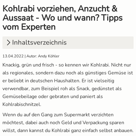
Kohlrabi vorziehen, Anzucht &
Gemüsesamen Set
Gelbe Tomaten
Anzuchtsets
Aussaat und Anzucht im Dezember
Aussaat - Wo und wann? Tipps
vom Experten
Gurken
Gewächshaustomaten
Anzucht Zubehör
Aussaat und Anzucht im Juli
Inhaltsverzeichnis
Jalapeno
Grüne Tomaten
Naturkosmetik
Aussaat und Anzucht im Juni
13.04.2022 | Autor: Andy Köhler
Knollenfenchel
Italienische Tomaten
Saatgut Adventskalender
Aussaat und Anzucht im Mai
1.
Warum du auf Kohlrabi nicht verzichten
Knackig, grün und frisch - so kennen wir Kohlrabi. Nicht nur
solltest
Kohl
Ochsenherztomaten
Sale %
als regionales, sondern dazu noch als günstiges Gemüse ist
2.
Wann sät man Kohlrabi aus?
er beliebt in deutschen Haushalten. Er ist vielseitig
Kohlrabi
Orangene Tomaten
Wertgutscheine
verwendbar, zum Beispiel roh als Snack, gedünstet als
3.
Damit gelingt das Kohlrabi vorziehen
Gemüsebeilage oder gebraten und paniert als
(Zubehör)
Kräutersamen
Pfirsichtomaten
Kohlrabischnitzel.
4.
Vorteile des Vorziehens
Wenn du auf den Gang zum Supermarkt verzichten
Küchenkräuter
Robuste Tomatensorten
möchtest, dabei auch noch Geld und Verpackung sparen
5.
Standort, Keimtemperatur und Keimdauer
willst, dann kannst du Kohlrabi ganz einfach selbst anbauen.
Kürbis
Romatomaten