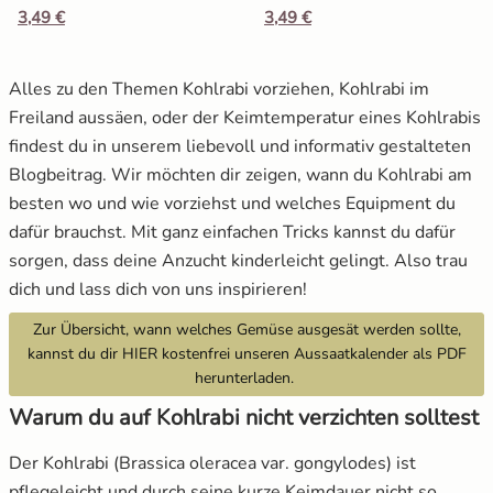
3,49 €
3,49 €
Salat
Alles zu den Themen Kohlrabi vorziehen, Kohlrabi im
Spinat
Freiland aussäen, oder der Keimtemperatur eines Kohlrabis
findest du in unserem liebevoll und informativ gestalteten
Tomaten
Blogbeitrag. Wir möchten dir zeigen, wann du Kohlrabi am
besten wo und wie vorziehst und welches Equipment du
Zucchini
dafür brauchst. Mit ganz einfachen Tricks kannst du dafür
sorgen, dass deine Anzucht kinderleicht gelingt. Also trau
Zuckermais
dich und lass dich von uns inspirieren!
Zur Übersicht, wann welches Gemüse ausgesät werden sollte,
Zuckerschoten
kannst du dir HIER kostenfrei unseren Aussaatkalender als PDF
herunterladen.
Warum du auf Kohlrabi nicht verzichten solltest
Der Kohlrabi (Brassica oleracea var. gongylodes) ist
pflegeleicht und durch seine kurze Keimdauer nicht so