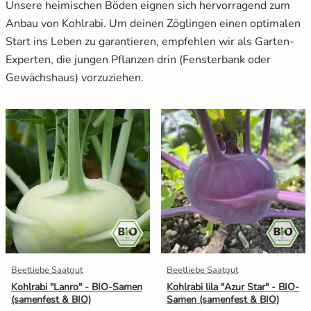
5.1
Standort
Unsere heimischen Böden eignen sich hervorragend zum
Anbau von Kohlrabi. Um deinen Zöglingen einen optimalen
Mangold
Russische Tomaten
5.2
Keimtemperatur
Start ins Leben zu garantieren, empfehlen wir als Garten-
Experten, die jungen Pflanzen drin (Fensterbank oder
5.3
Keimdauer
Melone
Schwarze Tomaten
Gewächshaus) vorzuziehen.
6.
Pikieren der Setzlinge
Möhren
Tomaten für Tomatenhaus
7.
Das Beet vorbereiten
Paprika
Tomatensamen Set
8.
Der Umzug ins Freiland
Pastinake
9.
Die besten Experten-Tipps im Überblick
Porree/ Lauch
Radieschen
Beetliebe Saatgut
Beetliebe Saatgut
Rosenkohl
Kohlrabi "Lanro" - BIO-Samen
Kohlrabi lila "Azur Star" - BIO-
(samenfest & BIO)
Samen (samenfest & BIO)
Rote Bete