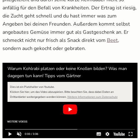
anfällig für den Befall von Krankheiten. Der Ertrag ist riesig,
die Zucht geht schnell und du hast immer was zum
Angeben bei deinen Freunden. Außerdem kommt selbst
angebautes Gemüse immer gut als Gastgeschenk an. Er
schmeckt nicht nur frisch als Snack direkt vom
Beet
,
sondern auch gekocht oder gebraten.
Warum Kohlrabi platzen oder keine Knollen bilden? Was man
dagegen tun kann! Tipps vom Gärtner
Dies ist ein Platzhalter von Youtube.
Klicken Sie hier, um das Video abzuspielen.
Bitte beachten Sie, dass dabei Daten an
öffnet in neuem F
Drittanbieter weitergegeben werden können.
Weitere Informationen zum Datenschutz