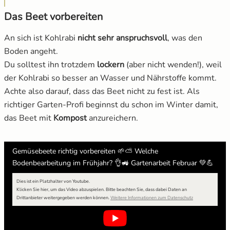
Das Beet vorbereiten
An sich ist Kohlrabi
nicht sehr anspruchsvoll
, was den
Boden angeht.
Du solltest ihn trotzdem
lockern
(aber nicht wenden!), weil
der Kohlrabi so besser an Wasser und Nährstoffe kommt.
Achte also darauf, dass das Beet nicht zu fest ist. Als
richtiger Garten-Profi beginnst du schon im Winter damit,
das Beet mit
Kompost
anzureichern.
Gemüsebeete richtig vorbereiten 🌱⛅ Welche
Bodenbearbeitung im Frühjahr? 👌🚜 Gartenarbeit Februar 💚💪
Dies ist ein Platzhalter von Youtube.
Klicken Sie hier, um das Video abzuspielen.
Bitte beachten Sie, dass dabei Daten an
öffnet in neuem F
Drittanbieter weitergegeben werden können.
Weitere Informationen zum Datenschutz