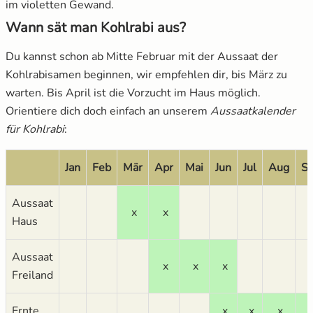
im violetten Gewand.
Wann sät man Kohlrabi aus?
Du kannst schon ab Mitte Februar mit der Aussaat der
Kohlrabisamen beginnen, wir empfehlen dir, bis März zu
warten. Bis April ist die Vorzucht im Haus möglich.
Orientiere dich doch einfach an unserem
Aussaatkalender
für Kohlrabi
:
Jan
Feb
Mär
Apr
Mai
Jun
Jul
Aug
S
Aussaat
x
x
Haus
Aussaat
x
x
x
Freiland
Ernte
x
x
x