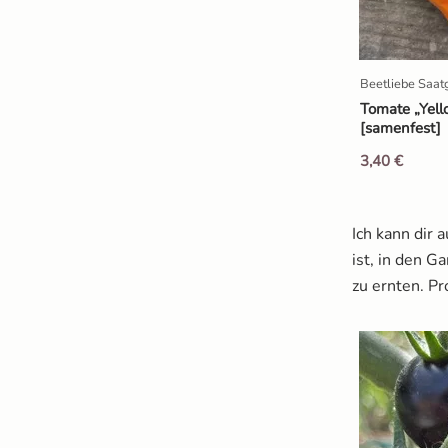
Beetliebe Saat
Tomate „Yell
[samenfest]
3,40 €
Ich kann dir 
ist, in den G
zu ernten. Pr