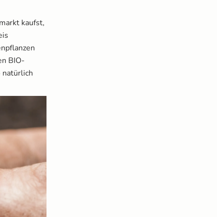
arkt kaufst,
eis
enpflanzen
en BIO-
 natürlich