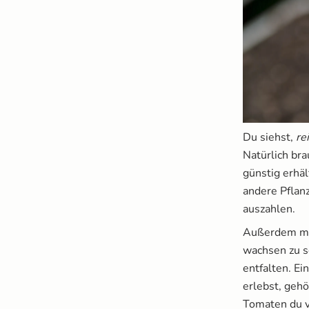
Du siehst,
re
Natürlich br
günstig erhäl
andere Pflan
auszahlen.
Außerdem mac
wachsen zu se
entfalten. Ei
erlebst, gehö
Tomaten du v