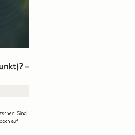
unkt)? –
tschen. Sind
 doch auf
n