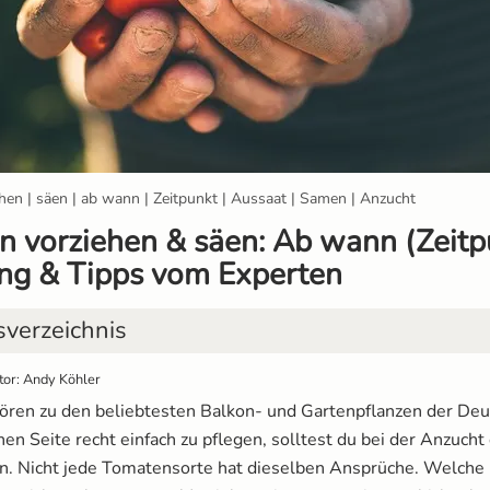
hen | säen | ab wann | Zeitpunkt | Aussaat | Samen | Anzucht
 vorziehen & säen: Ab wann (Zeitp
ng & Tipps vom Experten
sverzeichnis
tor: Andy Köhler
ile vom Tomaten Vorziehen
ren zu den beliebtesten Balkon- und Gartenpflanzen der Deu
 Sorten eignen sich zum Vorziehen
inen Seite recht einfach zu pflegen, solltest du bei der Anzucht
en. Nicht jede Tomatensorte hat dieselben Ansprüche. Welche
esem Zeitpunkt solltest du mit dem Vorziehen beginne