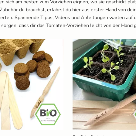
n sich am besten zum Vorziehen eignen, wo sie geschickt pla
Zubehör brauchst du
Zubehör du brauchst, erfährst du hier aus erster Hand von de
rten. Spannende Tipps, Videos und Anleitungen warten auf d
dortvoraussetzungen
 sorgen, dass dir das Tomaten-Vorziehen leicht von der Hand 
tte
ge nach Aussaat
& Don’ts beim Vorziehen von Tomaten
tenpflanzen düngen
 & Konservierung