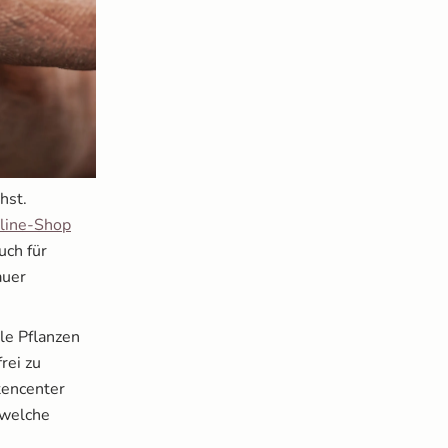
hst.
line-Shop
uch für
auer
le Pflanzen
rei zu
tencenter
 welche