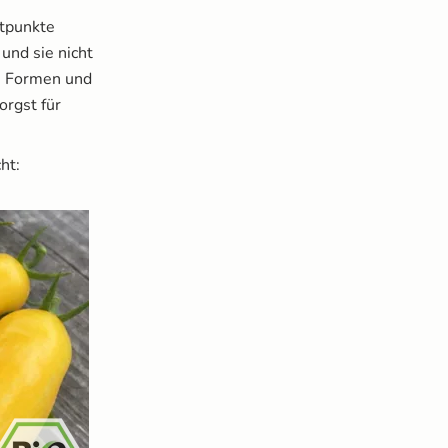
itpunkte
und sie nicht
n, Formen und
orgst für
ht: