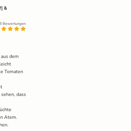
f] &
8 Bewertungen
e aus dem
leicht
fte Tomaten
st
 sehen, dass
rüchte
 in Atem.
ehen.