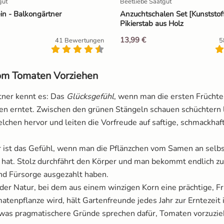
gut
Beetliebe Saatgut
in - Balkongärtner
Anzuchtschalen Set [Kunststof
Pikierstab aus Holz
13,99 €
41 Bewertungen
5
vom Tomaten Vorziehen
rtner kennt es: Das
Glücksgefühl
, wenn man die ersten Frücht
en erntet. Zwischen den grünen Stängeln schauen schüchtern 
elchen hervor und leiten die Vorfreude auf saftige, schmackha
 ist das Gefühl, wenn man die Pflänzchen vom Samen an selb
hat. Stolz durchfährt den Körper und man bekommt endlich zu
und Fürsorge ausgezahlt haben.
er Natur, bei dem aus einem winzigen Korn eine prächtige, F
tenpflanze wird, hält Gartenfreunde jedes Jahr zur Erntezeit
was pragmatischere Gründe sprechen dafür, Tomaten vorzuzi