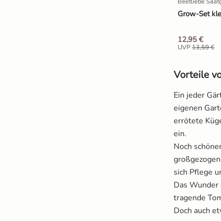
Beetliebe Saat
Grow-Set kle
Salat
12,95 €
UVP
13,59 €
Spinat
Vorteile 
Tomaten
Ein jeder Gä
Zucchini
eigenen Gart
errötete Küg
Zuckermais
ein.
Noch schöner
Zuckerschoten
großgezogen 
sich Pflege 
Das Wunder d
tragende Toma
Doch auch et