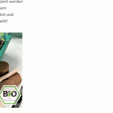
tziert werden
inem
ich und
geht!