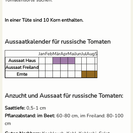
In einer Tüte sind 10 Korn enthalten.
Brennnesseljauche - Bio
Pflanzenschilder zum
Flüssigdünger 250 ml
Beschriften - Buche
1,99 €
3,60 €
UVP
2,49 €
Aussaatkalender für russische Tomaten
Jan
Feb
Mär
Apr
Mai
Jun
Jul
Aug
Sep
Okt
Nov
Dez
Aussaat Haus
Aussaat Freiland
Ernte
Anzucht und Aussaat für russische Tomaten:
18 Anzuchttöpfe aus
Kokos Quellerde zur
Zellulosefasern
Anzucht (1 Liter)
Saattiefe:
0,5-1 cm
(kompostierbar)
2,49 €
Pflanzabstand: im Beet:
60-80 cm, im Freiland: 80-100
UVP
3,10 €
2,95 €
cm