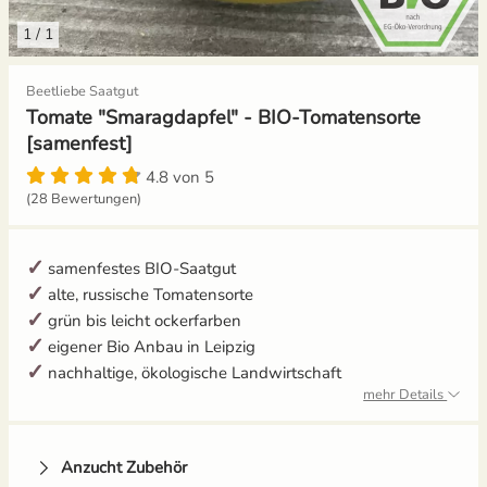
1
/
1
Gemüsesamen Set
Aussaat und Anzucht im Dezember
Beetliebe Saatgut
Gurken
Aussaat und Anzucht im Juli
Tomate "Smaragdapfel" - BIO-Tomatensorte
[samenfest]
Jalapeno
Aussaat und Anzucht im Juni
4.8 von 5
(28 Bewertungen)
Knollenfenchel
Aussaat und Anzucht im Mai
Kohl
samenfestes BIO-Saatgut
alte, russische Tomatensorte
Kohlrabi
grün bis leicht ockerfarben
eigener Bio Anbau in Leipzig
Kräutersamen
nachhaltige, ökologische Landwirtschaft
mehr Details
Küchenkräuter
Anzucht Zubehör
Kürbis