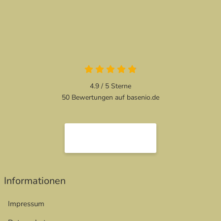
4.9 von 5
4.9 / 5
Sterne
50 Bewertungen auf basenio.de
öffnet in neuem Fenster
öffnet in neuem Fenster
Informationen
Impressum