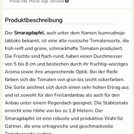
12,49 €
Preise inkl. MwSt. zzgl. Versand
3,95 €
UVP
4,39 €
Salat
Produktbeschreibung
Grow-Set groß -
Anzuchtschalen Set
Profigärtner
[Kunststoff] &
Spinat
Pikierstab aus Holz
Der
Smaragdapfel
, auch unter dem Namen Isumrudnoje
21,95 €
Jabloko bekannt, ist eine alte russische Tomatensorte, die
13,99 €
Tomaten
früh reift und grüne, schmackhafte Tomaten produziert.
Die Früchte sind flach-rund, haben einen Durchmesser
Zucchini
von 5 bis 8 cm und bestechen durch ihr fruchtig-würziges
Tomatenschere zum
Erdtopfpresse für
Aroma sowie ihre ansprechende Optik. Bei der Reife
Ausgeizen, Beschneiden
Hobbygärtner & Profis
Zuckermais
& Ernten
färben sich die Tomaten von grün bis leicht ockerfarben.
7,69 €
UVP
8,29 €
Die Sorte zeichnet sich durch einen sehr hohen Ertrag aus
10,49 €
Zuckerschoten
UVP
14,95 €
und ist sowohl für den Freilandanbau als auch für den
Anbau unter einem Regendach geeignet. Die Stabtomate
Anzuchtschalen Set &
Erdtopfpresse
erreicht eine Höhe von bis zu 1,8 Metern. Der
[Kunststoff]
Smaragdapfel ist eine robuste und produktive Wahl für
17,99 €
Gärtner, die eine ertragreiche und geschmackvolle
Tomatensorte suchen.